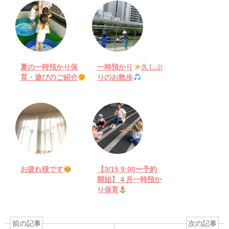
夏の一時預かり保
一時預かり
久しぶ
育・遊びのご紹介
りのお散歩
お疲れ様です
【3/15 9:00〜予約
開始】４月一時預か
り保育
前の記事
次の記事