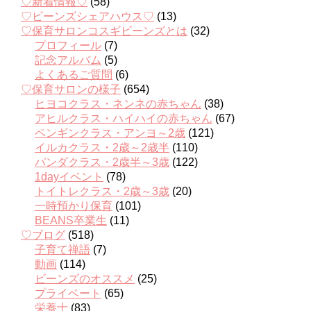
♡新着情報♡
(58)
♡ビーンズシェアハウス♡
(13)
♡保育サロンコスギビーンズとは
(32)
プロフィール
(7)
記念アルバム
(5)
よくあるご質問
(6)
♡保育サロンの様子
(654)
ヒヨコクラス・ネンネの赤ちゃん
(38)
アヒルクラス・ハイハイの赤ちゃん
(67)
ペンギンクラス・アンヨ～2歳
(121)
イルカクラス・2歳～2歳半
(110)
パンダクラス・2歳半～3歳
(122)
1dayイベント
(78)
トイトレクラス・2歳～3歳
(20)
一時預かり保育
(101)
BEANS卒業生
(11)
♡ブログ
(518)
子育て禅語
(7)
動画
(114)
ビーンズのオススメ
(25)
プライベート
(65)
栄養士
(83)