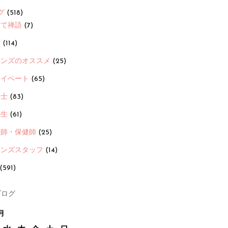
グ
(518)
育て禅語
(7)
画
(114)
ーンズのオススメ
(25)
ライベート
(65)
養士
(83)
先生
(61)
護師・保健師
(25)
ーンズスタッフ
(14)
(591)
ログ
月