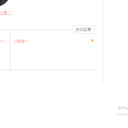
仕事♡
次の記事
パン
ご挨拶へ
ビー
Copyrig