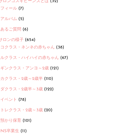
サロンコスギビーンズとは
(32)
ロフィール
(7)
念アルバム
(5)
くあるご質問
(6)
サロンの様子
(654)
ヨコクラス・ネンネの赤ちゃん
(38)
ヒルクラス・ハイハイの赤ちゃん
(67)
ンギンクラス・アンヨ～2歳
(121)
カクラス・2歳～2歳半
(110)
ダクラス・2歳半～3歳
(122)
ayイベント
(78)
トレクラス・2歳～3歳
(20)
時預かり保育
(101)
ANS卒業生
(11)