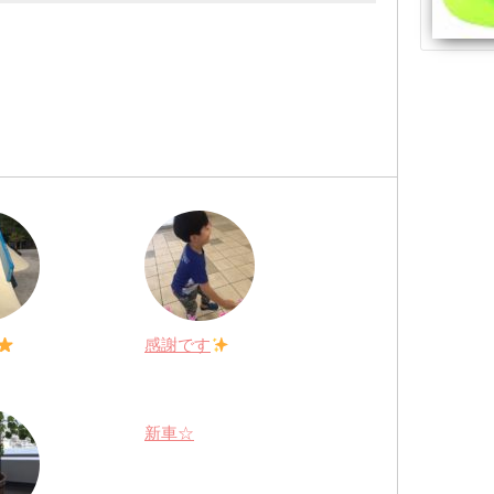
感謝です
新車☆