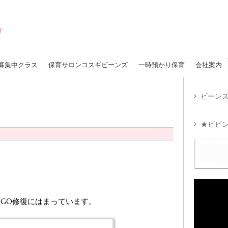
す
募集中クラス
保育サロンコスギビーンズ
一時預かり保育
会社案内
ビーンズ
★ビビン
EGO修復にはまっています。