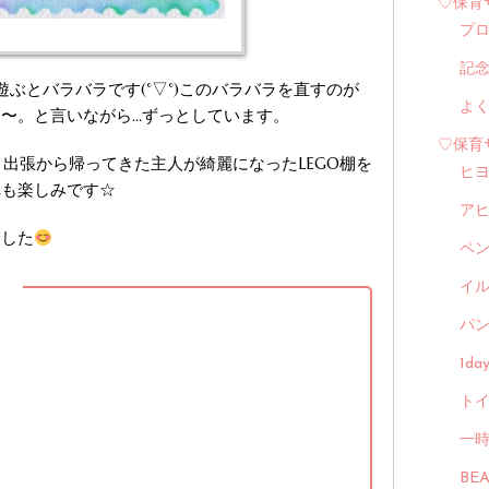
♡保育
プ
記
遊ぶとバラバラです(°▽°)このバラバラを直すのが
よ
〜。と言いながら…ずっとしています。
♡保育
！出張から帰ってきた主人が綺麗になったLEGO棚を
ヒ
れも楽しみです☆
ア
ました
ペ
イル
】
パン
1d
トイ
一
BE