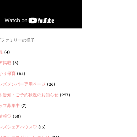
ファミリーの様子
報
(4)
ア掲載
(6)
かり保育
(64)
ンズメンバー専用ページ
(26)
ト告知・ご予約状況のお知らせ
(257)
ッフ募集中
(7)
情報♡
(58)
ンズシェアハウス♡
(13)