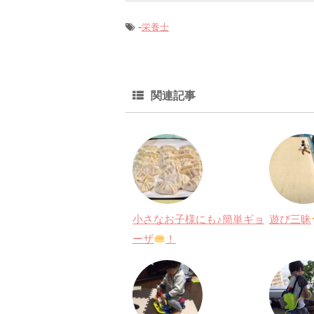
-
栄養士
関連記事
小さなお子様にも♪簡単ギョ
遊び三昧
ーザ
！