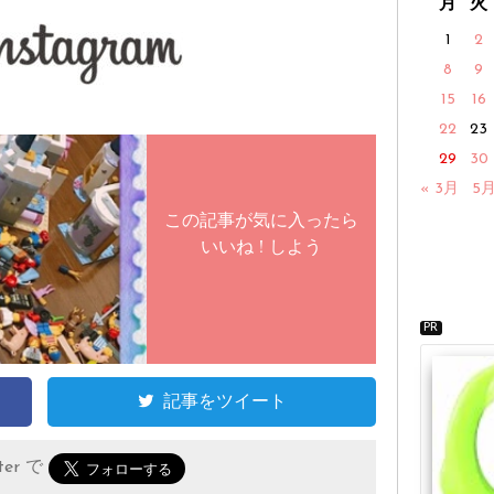
月
火
1
2
8
9
15
16
22
23
29
30
« 3月
5月
この記事が気に入ったら
いいね ! しよう
PR
記事をツイート
er で