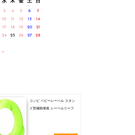
水
木
金
土
日
3
4
5
6
7
10
11
12
13
14
17
18
19
20
21
24
25
26
27
28
 »
コンビ ベビーレーベル スタン
ド型補助便座 レーベルリーフ