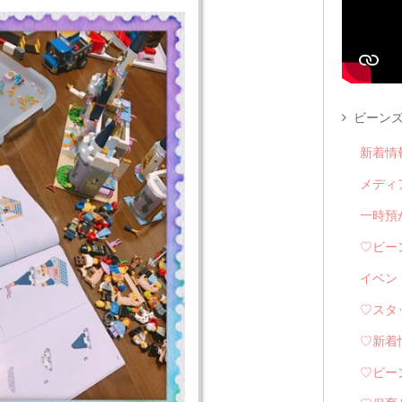
ビーンズ
新着情
メディ
一時預
♡ビー
イベン
♡スタ
♡新着
♡ビー