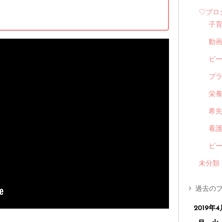
♡ブロ
子
動
ビ
プ
栄
希
看
ビ
未分類
過去のブ
2019年4