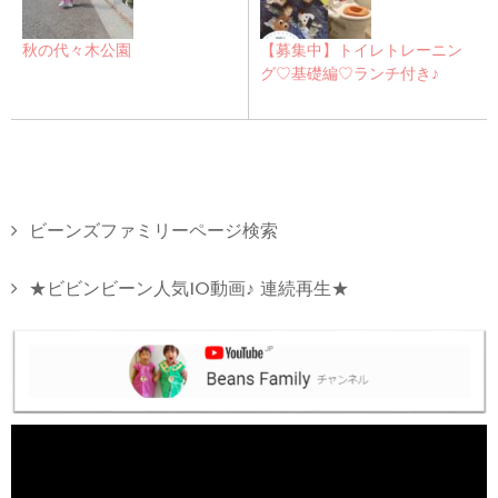
秋の代々木公園
【募集中】トイレトレーニン
グ♡基礎編♡ランチ付き♪
ビーンズファミリーページ検索
★ビビンビーン人気10動画♪ 連続再生★