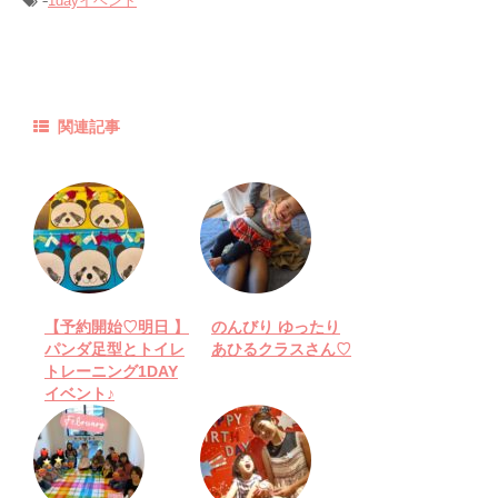
-
1dayイベント
関連記事
【予約開始♡明日 】
のんびり ゆったり
パンダ足型とトイレ
あひるクラスさん♡
トレーニング1DAY
イベント♪