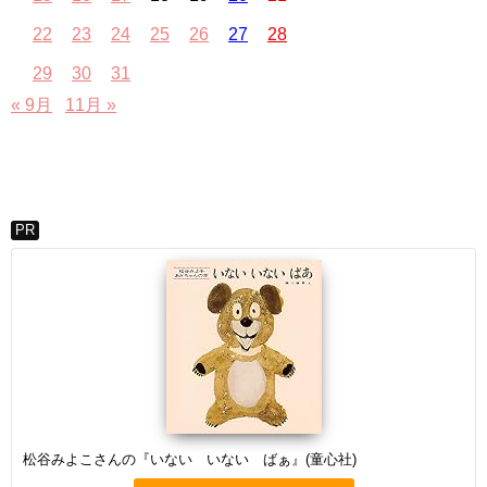
22
23
24
25
26
27
28
29
30
31
« 9月
11月 »
PR
松谷みよこさんの『いない いない ばぁ』(童心社)