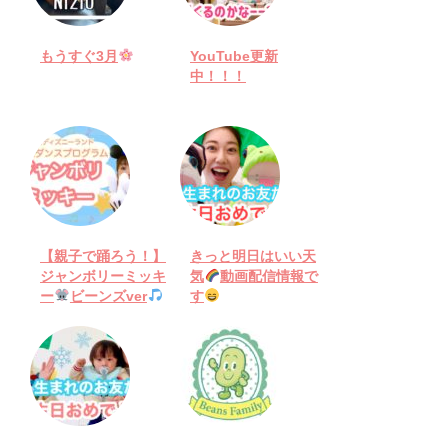
もうすぐ3月
YouTube更新
中！！！
【親子で踊ろう！】
きっと明日はいい天
ジャンボリーミッキ
気
動画配信情報で
ー
ビーンズver
す