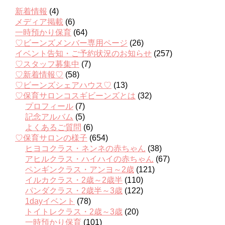
新着情報
(4)
メディア掲載
(6)
一時預かり保育
(64)
♡ビーンズメンバー専用ページ
(26)
イベント告知・ご予約状況のお知らせ
(257)
♡スタッフ募集中
(7)
♡新着情報♡
(58)
♡ビーンズシェアハウス♡
(13)
♡保育サロンコスギビーンズとは
(32)
プロフィール
(7)
記念アルバム
(5)
よくあるご質問
(6)
♡保育サロンの様子
(654)
ヒヨコクラス・ネンネの赤ちゃん
(38)
アヒルクラス・ハイハイの赤ちゃん
(67)
ペンギンクラス・アンヨ～2歳
(121)
イルカクラス・2歳～2歳半
(110)
パンダクラス・2歳半～3歳
(122)
1dayイベント
(78)
トイトレクラス・2歳～3歳
(20)
一時預かり保育
(101)