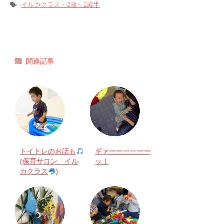
-
イルカクラス・2歳～2歳半
関連記事
トイトレのお話も
ギァーーーーーー
(保育サロン イル
ッ！
カクラス
)