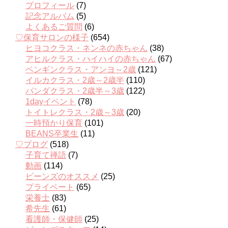
プロフィール
(7)
記念アルバム
(5)
よくあるご質問
(6)
♡保育サロンの様子
(654)
ヒヨコクラス・ネンネの赤ちゃん
(38)
アヒルクラス・ハイハイの赤ちゃん
(67)
ペンギンクラス・アンヨ～2歳
(121)
イルカクラス・2歳～2歳半
(110)
パンダクラス・2歳半～3歳
(122)
1dayイベント
(78)
トイトレクラス・2歳～3歳
(20)
一時預かり保育
(101)
BEANS卒業生
(11)
♡ブログ
(518)
子育て禅語
(7)
動画
(114)
ビーンズのオススメ
(25)
プライベート
(65)
栄養士
(83)
希先生
(61)
看護師・保健師
(25)