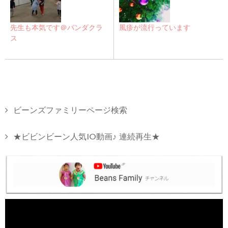
先生も本気です＠パンダクラ
風疹が流行っています
ス
ビーンズファミリーページ検索
★ビビンビーン人気10動画♪ 連続再生★