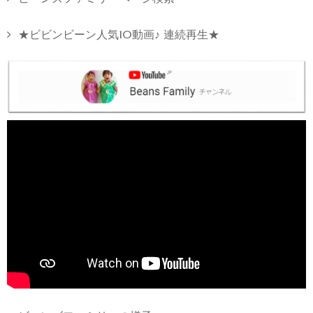
★ビビンビーン人気10動画♪ 連続再生★