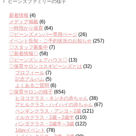
ビーンズファミリーの様子
新着情報
(4)
メディア掲載
(6)
一時預かり保育
(64)
♡ビーンズメンバー専用ページ
(26)
イベント告知・ご予約状況のお知らせ
(257)
♡スタッフ募集中
(7)
♡新着情報♡
(58)
♡ビーンズシェアハウス♡
(13)
♡保育サロンコスギビーンズとは
(32)
プロフィール
(7)
記念アルバム
(5)
よくあるご質問
(6)
♡保育サロンの様子
(654)
ヒヨコクラス・ネンネの赤ちゃん
(38)
アヒルクラス・ハイハイの赤ちゃん
(67)
ペンギンクラス・アンヨ～2歳
(121)
イルカクラス・2歳～2歳半
(110)
パンダクラス・2歳半～3歳
(122)
1dayイベント
(78)