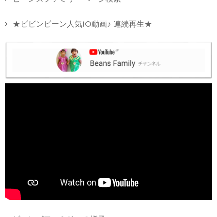
★ビビンビーン人気10動画♪ 連続再生★