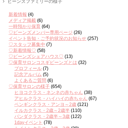
ビーンズファミリーの様子
新着情報
(4)
メディア掲載
(6)
一時預かり保育
(64)
♡ビーンズメンバー専用ページ
(26)
イベント告知・ご予約状況のお知らせ
(257)
♡スタッフ募集中
(7)
♡新着情報♡
(58)
♡ビーンズシェアハウス♡
(13)
♡保育サロンコスギビーンズとは
(32)
プロフィール
(7)
記念アルバム
(5)
よくあるご質問
(6)
♡保育サロンの様子
(654)
ヒヨコクラス・ネンネの赤ちゃん
(38)
アヒルクラス・ハイハイの赤ちゃん
(67)
ペンギンクラス・アンヨ～2歳
(121)
イルカクラス・2歳～2歳半
(110)
パンダクラス・2歳半～3歳
(122)
1dayイベント
(78)