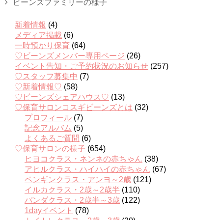
ビーンズファミリーの様子
新着情報
(4)
メディア掲載
(6)
一時預かり保育
(64)
♡ビーンズメンバー専用ページ
(26)
イベント告知・ご予約状況のお知らせ
(257)
♡スタッフ募集中
(7)
♡新着情報♡
(58)
♡ビーンズシェアハウス♡
(13)
♡保育サロンコスギビーンズとは
(32)
プロフィール
(7)
記念アルバム
(5)
よくあるご質問
(6)
♡保育サロンの様子
(654)
ヒヨコクラス・ネンネの赤ちゃん
(38)
アヒルクラス・ハイハイの赤ちゃん
(67)
ペンギンクラス・アンヨ～2歳
(121)
イルカクラス・2歳～2歳半
(110)
パンダクラス・2歳半～3歳
(122)
1dayイベント
(78)