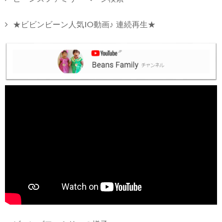
★ビビンビーン人気10動画♪ 連続再生★