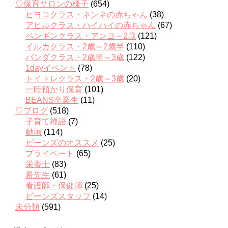
♡保育サロンの様子
(654)
ヒヨコクラス・ネンネの赤ちゃん
(38)
アヒルクラス・ハイハイの赤ちゃん
(67)
ペンギンクラス・アンヨ～2歳
(121)
イルカクラス・2歳～2歳半
(110)
パンダクラス・2歳半～3歳
(122)
1dayイベント
(78)
トイトレクラス・2歳～3歳
(20)
一時預かり保育
(101)
BEANS卒業生
(11)
♡ブログ
(518)
子育て禅語
(7)
動画
(114)
ビーンズのオススメ
(25)
プライベート
(65)
栄養士
(83)
希先生
(61)
看護師・保健師
(25)
ビーンズスタッフ
(14)
未分類
(591)