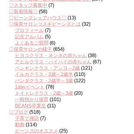
♡スタッフ募集中
(7)
♡新着情報♡
(58)
♡ビーンズシェアハウス♡
(13)
♡保育サロンコスギビーンズとは
(32)
プロフィール
(7)
記念アルバム
(5)
よくあるご質問
(6)
♡保育サロンの様子
(654)
ヒヨコクラス・ネンネの赤ちゃん
(38)
アヒルクラス・ハイハイの赤ちゃん
(67)
ペンギンクラス・アンヨ～2歳
(121)
イルカクラス・2歳～2歳半
(110)
パンダクラス・2歳半～3歳
(122)
1dayイベント
(78)
トイトレクラス・2歳～3歳
(20)
一時預かり保育
(101)
BEANS卒業生
(11)
♡ブログ
(518)
子育て禅語
(7)
動画
(114)
ビーンズのオススメ
(25)