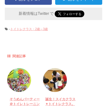
新着情報はTwitter で
-
トイトレクラス・2歳～3歳
関連記事
そうめんパーティー
誕生！スイカクラス
＠トイレトレーニン
✴︎トイトレクラス。