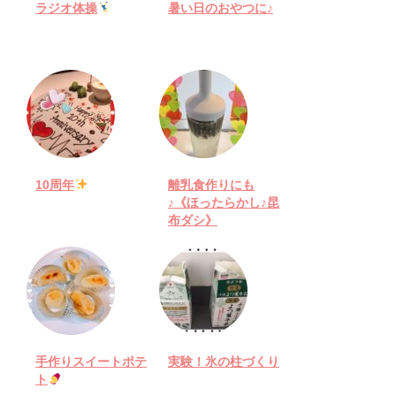
ラジオ体操
暑い日のおやつに♪
10周年
離乳食作りにも
♪《ほったらかし♪昆
布ダシ》
手作りスイートポテ
実験！氷の柱づくり
ト