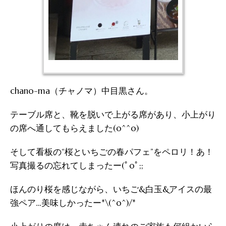
chano-ma（チャノマ）中目黒さん。
テーブル席と、靴を脱いで上がる席があり、小上がり
の席へ通してもらえました(o^^o)
そして看板の“桜といちごの春パフェ”をペロリ！あ！
写真撮るの忘れてしまったー(ﾟoﾟ;;
ほんのり桜を感じながら、いちご&白玉&アイスの最
強ペア…美味しかったー*\(^o^)/*