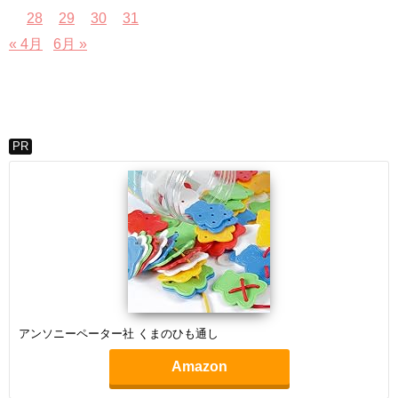
28
29
30
31
« 4月
6月 »
PR
アンソニーペーター社 くまのひも通し
Amazon