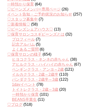
一時預かり保育
(64)
♡ビーンズメンバー専用ページ
(26)
イベント告知・ご予約状況のお知らせ
(257)
♡スタッフ募集中
(7)
♡新着情報♡
(58)
♡ビーンズシェアハウス♡
(13)
♡保育サロンコスギビーンズとは
(32)
プロフィール
(7)
記念アルバム
(5)
よくあるご質問
(6)
♡保育サロンの様子
(654)
ヒヨコクラス・ネンネの赤ちゃん
(38)
アヒルクラス・ハイハイの赤ちゃん
(67)
ペンギンクラス・アンヨ～2歳
(121)
イルカクラス・2歳～2歳半
(110)
パンダクラス・2歳半～3歳
(122)
1dayイベント
(78)
トイトレクラス・2歳～3歳
(20)
一時預かり保育
(101)
BEANS卒業生
(11)
♡ブログ
(518)