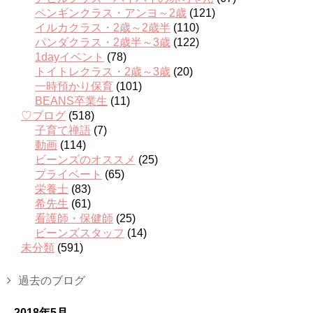
ペンギンクラス・アンヨ～2歳
(121)
イルカクラス・2歳～2歳半
(110)
パンダクラス・2歳半～3歳
(122)
1dayイベント
(78)
トイトレクラス・2歳～3歳
(20)
一時預かり保育
(101)
BEANS卒業生
(11)
♡ブログ
(518)
子育て禅語
(7)
動画
(114)
ビーンズのオススメ
(25)
プライベート
(65)
栄養士
(83)
希先生
(61)
看護師・保健師
(25)
ビーンズスタッフ
(14)
未分類
(591)
過去のブログ
2018年5月