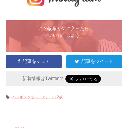
この記事が気に入ったら
いいね ! しよう
記事をシェア
記事をツイート
新着情報はTwitter で
-
ペンギンクラス・アンヨ～2歳