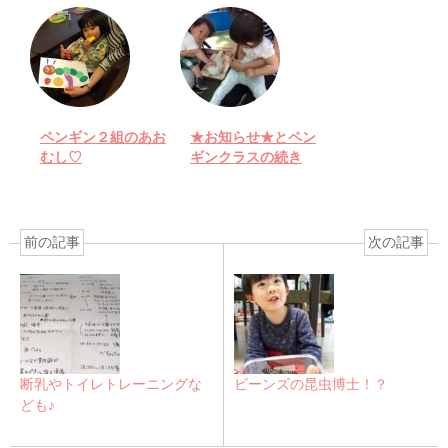
ペンギン２組のあお
★お知らせ★とペン
むし♡
ギンクラスの続き
前の記事
次の記事
断乳やトイレトレーニングな
ビーンズの昆虫博士！？
ども♪