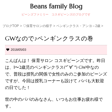
Beans family Blog
ビーンズファミリー コスギビーンズのブログです
ブログTOP
>
♡保育サロンの様子
>
ペンギンクラス・アンヨ～2歳
>
GWなので♪ペンギンクラスの巻
2018/05/03
こんばんは！ 保育サロン コスギビーンズです。昨日
は、1〜2歳児のペンギンクラス(*ﾟ∀ﾟ*) GW中なの
で、普段は授乳の関係で女性のみのご参加のビーンズ
ですが、今回は授乳コーナーも設けて パパも大歓迎
の日でした！
世の中のパパのみなさん、いつもお仕事お疲れ様で
す。