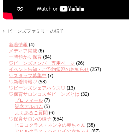
ビーンズファミリーの様子
新着情報
(4)
メディア掲載
(6)
一時預かり保育
(64)
♡ビーンズメンバー専用ページ
(26)
イベント告知・ご予約状況のお知らせ
(257)
♡スタッフ募集中
(7)
♡新着情報♡
(58)
♡ビーンズシェアハウス♡
(13)
♡保育サロンコスギビーンズとは
(32)
プロフィール
(7)
記念アルバム
(5)
よくあるご質問
(6)
♡保育サロンの様子
(654)
ヒヨコクラス・ネンネの赤ちゃん
(38)
アヒルクラス・ハイハイの赤ちゃん
(67)