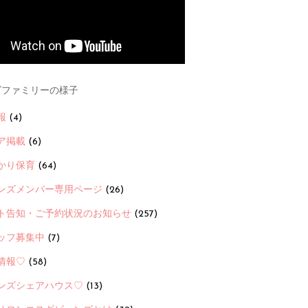
ファミリーの様子
報
(4)
ア掲載
(6)
かり保育
(64)
ンズメンバー専用ページ
(26)
ト告知・ご予約状況のお知らせ
(257)
ッフ募集中
(7)
情報♡
(58)
ンズシェアハウス♡
(13)