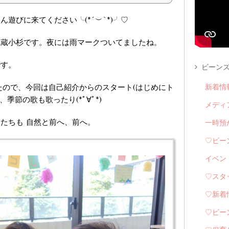
遊びに来てください╰(*´︶`*)╯♡
武蔵小杉です。夜には雨マークついてましたね。
です。
ビーンズ
ったので、今回は自己紹介からのスタート(はじめにト
新着情
季節の歌も歌ったり(*ﾟ∀ﾟ*)
メディ
たちも 自然と前へ、前へ。
一時預
♡ビー
イベン
♡スタ
♡新着
♡ビー