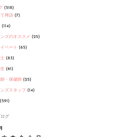
グ
(518)
育て禅語
(7)
画
(114)
ーンズのオススメ
(25)
ライベート
(65)
養士
(83)
先生
(61)
護師・保健師
(25)
ーンズスタッフ
(14)
(591)
ログ
月