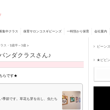
す
募集中クラス
保育サロンコスギビーンズ
一時預かり保育
会社案内
ラス・2歳半～3歳
>
ビーンズ
 パンダクラスさん♪
★ビビン
こちらです★
い季節です。草花も芽を出し、虫たち