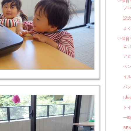
♡保育
プ
記
よ
♡保育
ヒ
ア
ペ
イル
パン
1d
トイ
一
BE