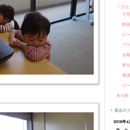
♡ブロ
子
動
ビ
プ
栄
希
看
ビ
未分類
過去のブ
2018年4