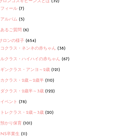
サロンコスギビーンズとは
(32)
ロフィール
(7)
念アルバム
(5)
くあるご質問
(6)
サロンの様子
(654)
ヨコクラス・ネンネの赤ちゃん
(38)
ヒルクラス・ハイハイの赤ちゃん
(67)
ンギンクラス・アンヨ～2歳
(121)
カクラス・2歳～2歳半
(110)
ダクラス・2歳半～3歳
(122)
ayイベント
(78)
トレクラス・2歳～3歳
(20)
時預かり保育
(101)
ANS卒業生
(11)