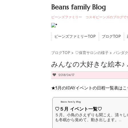
Beans family Blog
ビーンズファミリー コスギビーンズのブログで
ビーンズファミリーTOP
ブログTOP
ブログTOP
>
♡保育サロンの様子
>
パンダク
みんなの大好きな絵本♪
2018/04/17
★5月の1DAYイベントの日程一覧表は
Beans family Blog
♡５月 イベント一覧♡
５月。小鳥のさえずりも聞こえ、清々し
も冬眠から覚めて、動き出します。...