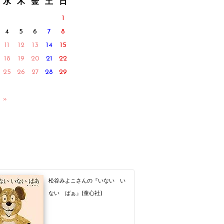
水
木
金
土
日
1
4
5
6
7
8
11
12
13
14
15
18
19
20
21
22
25
26
27
28
29
 »
松谷みよこさんの『いない い
ない ばぁ』(童心社)