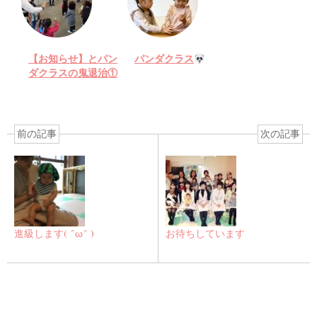
【お知らせ】とパン
パンダクラス
ダクラスの鬼退治①
前の記事
次の記事
進級します( ^ω^ )
お待ちしています