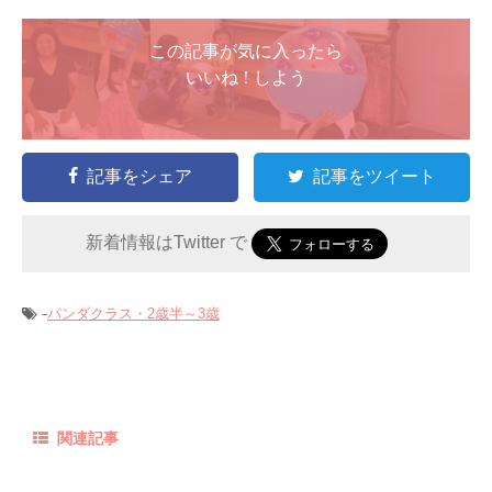
この記事が気に入ったら
いいね ! しよう
記事をシェア
記事をツイート
新着情報はTwitter で
-
パンダクラス・2歳半～3歳
関連記事