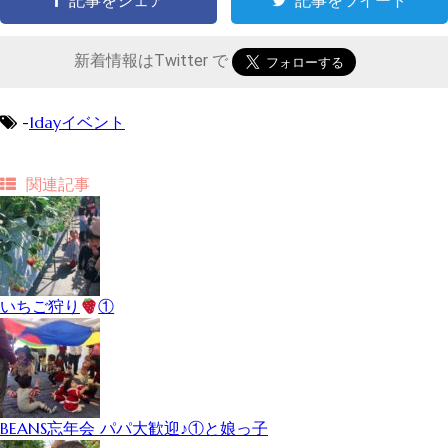
記事をシェア
記事をツイート
新着情報はTwitter で
-
1dayイベント
関連記事
いちご狩り
①
BEANS忘年会 パパ大歓迎♪①と娘っ子