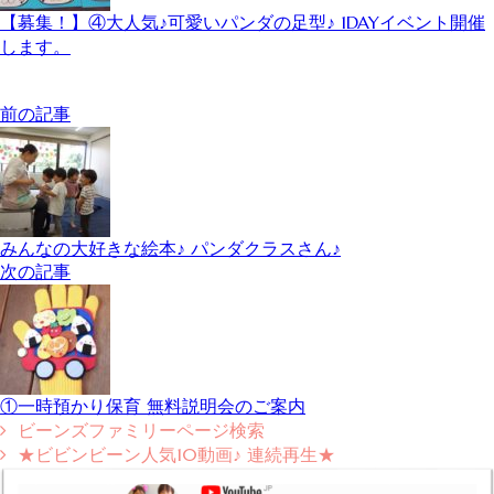
【募集！】④大人気♪可愛いパンダの足型♪ 1DAYイベント開催
します。
前の記事
みんなの大好きな絵本♪ パンダクラスさん♪
次の記事
①一時預かり保育 無料説明会のご案内
ビーンズファミリーページ検索
★ビビンビーン人気10動画♪ 連続再生★