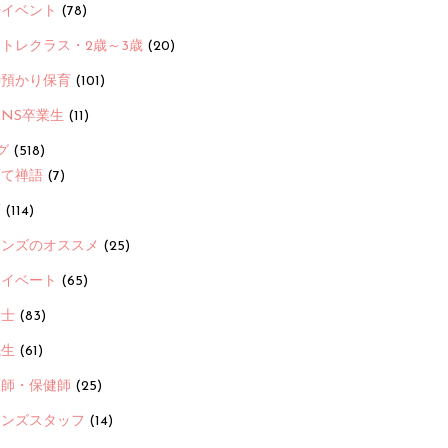
ayイベント
(78)
トレクラス・2歳～3歳
(20)
時預かり保育
(101)
ANS卒業生
(11)
グ
(518)
育て禅語
(7)
画
(114)
ーンズのオススメ
(25)
ライベート
(65)
養士
(83)
先生
(61)
護師・保健師
(25)
ーンズスタッフ
(14)