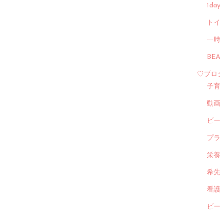
1d
トイ
一
BE
♡ブロ
子
動
ビ
プ
栄
希
看
ビ