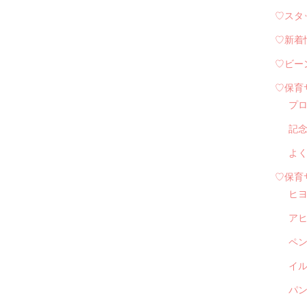
♡スタ
♡新着
♡ビー
♡保育
プ
記
よ
♡保育
ヒ
ア
ペ
イル
パン