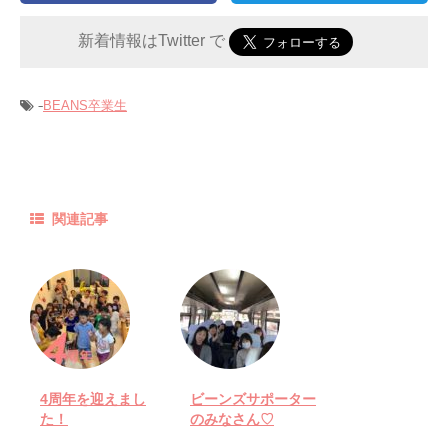
新着情報はTwitter で
-
BEANS卒業生
関連記事
4周年を迎えまし
ビーンズサポーター
た！
のみなさん♡