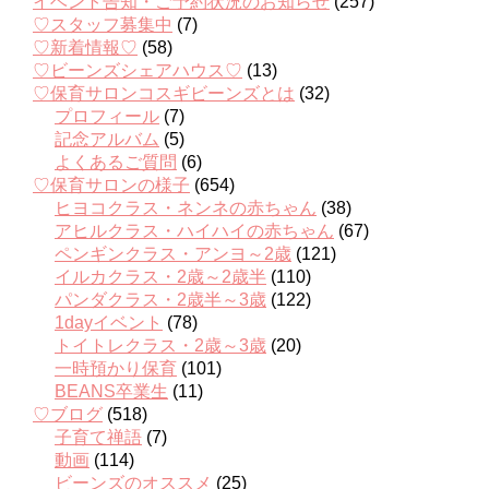
イベント告知・ご予約状況のお知らせ
(257)
♡スタッフ募集中
(7)
♡新着情報♡
(58)
♡ビーンズシェアハウス♡
(13)
♡保育サロンコスギビーンズとは
(32)
プロフィール
(7)
記念アルバム
(5)
よくあるご質問
(6)
♡保育サロンの様子
(654)
ヒヨコクラス・ネンネの赤ちゃん
(38)
アヒルクラス・ハイハイの赤ちゃん
(67)
ペンギンクラス・アンヨ～2歳
(121)
イルカクラス・2歳～2歳半
(110)
パンダクラス・2歳半～3歳
(122)
1dayイベント
(78)
トイトレクラス・2歳～3歳
(20)
一時預かり保育
(101)
BEANS卒業生
(11)
♡ブログ
(518)
子育て禅語
(7)
動画
(114)
ビーンズのオススメ
(25)