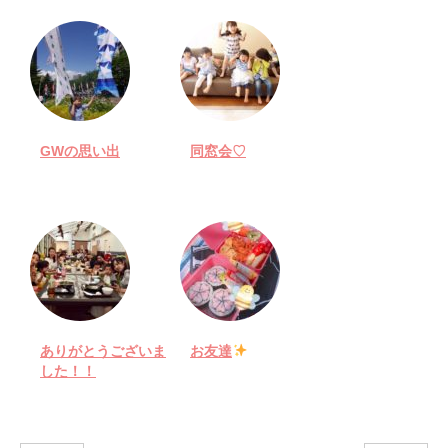
GWの思い出
同窓会♡
ありがとうございま
お友達
した！！