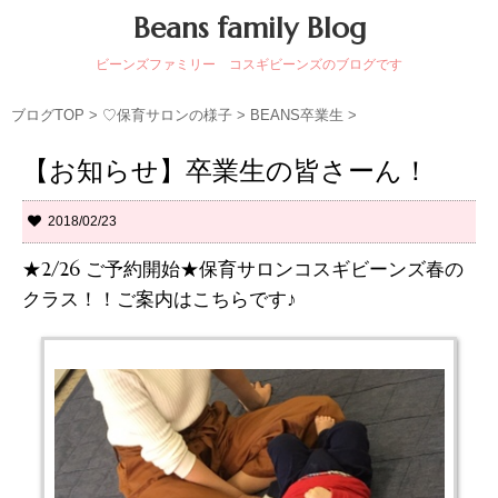
Beans family Blog
ビーンズファミリー コスギビーンズのブログです
ブログTOP
>
♡保育サロンの様子
>
BEANS卒業生
>
【お知らせ】卒業生の皆さーん！
2018/02/23
★2/26 ご予約開始★保育サロンコスギビーンズ春の
クラス！！ご案内はこちらです♪