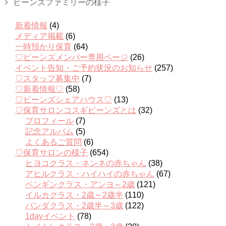
ビーンズファミリーの様子
新着情報
(4)
メディア掲載
(6)
一時預かり保育
(64)
♡ビーンズメンバー専用ページ
(26)
イベント告知・ご予約状況のお知らせ
(257)
♡スタッフ募集中
(7)
♡新着情報♡
(58)
♡ビーンズシェアハウス♡
(13)
♡保育サロンコスギビーンズとは
(32)
プロフィール
(7)
記念アルバム
(5)
よくあるご質問
(6)
♡保育サロンの様子
(654)
ヒヨコクラス・ネンネの赤ちゃん
(38)
アヒルクラス・ハイハイの赤ちゃん
(67)
ペンギンクラス・アンヨ～2歳
(121)
イルカクラス・2歳～2歳半
(110)
パンダクラス・2歳半～3歳
(122)
1dayイベント
(78)