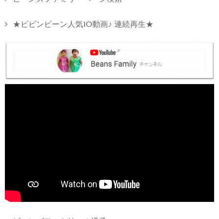
★ビビンビーン人気10動画♪ 連続再生★