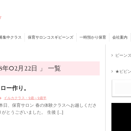
す
募集中クラス
保育サロンコスギビーンズ
一時預かり保育
会社案内
ビーンズ
年02月22日 」 一覧
★ビビン
ーロー作り。
イルカクラス・2歳～2歳半
 本日、保育サロン 春の体験クラスへお越しくださ
がとうございました。 生後 […]