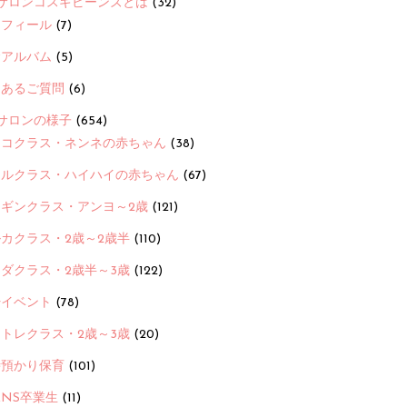
サロンコスギビーンズとは
(32)
ロフィール
(7)
念アルバム
(5)
くあるご質問
(6)
サロンの様子
(654)
ヨコクラス・ネンネの赤ちゃん
(38)
ヒルクラス・ハイハイの赤ちゃん
(67)
ンギンクラス・アンヨ～2歳
(121)
カクラス・2歳～2歳半
(110)
ダクラス・2歳半～3歳
(122)
ayイベント
(78)
トレクラス・2歳～3歳
(20)
時預かり保育
(101)
ANS卒業生
(11)