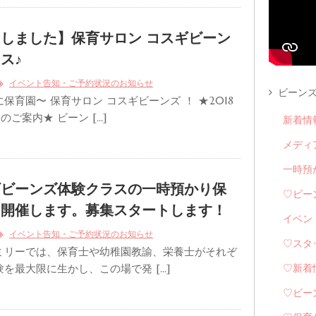
しました】保育サロン コスギビーン
ス♪
イベント告知・ご予約状況のお知らせ
ビーンズ
保育園〜 保育サロン コスギビーンズ ！ ★2018
のご案内★ ビーン […]
新着情
メディ
一時預
ギビーンズ体験クラスの一時預かり保
♡ビー
を開催します。募集スタートします！
イベン
イベント告知・ご予約状況のお知らせ
♡スタ
ミリーでは、保育士や幼稚園教諭、栄養士がそれぞ
を最大限に生かし、この場で発 […]
♡新着
♡ビー