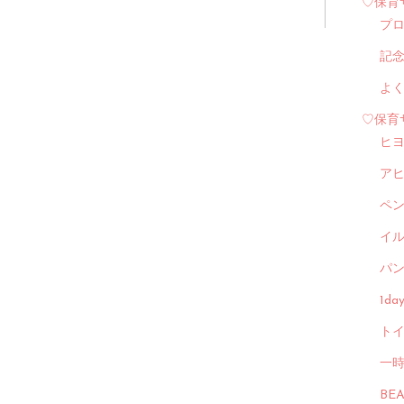
♡保育
プ
記
よ
♡保育
ヒ
ア
ペ
イル
パン
1d
トイ
一
BE