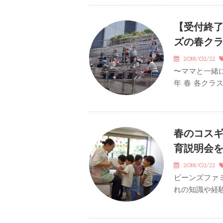
【受付終了
ズの春クラ
2018/02/22
〜ママと一緒に
年 春 各クラス
春のコス
育説明会
2018/02/22
ビーンズファ
れの知識や経験