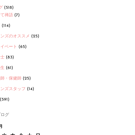
グ
(518)
育て禅語
(7)
画
(114)
ーンズのオススメ
(25)
ライベート
(65)
養士
(83)
先生
(61)
護師・保健師
(25)
ーンズスタッフ
(14)
(591)
ログ
月