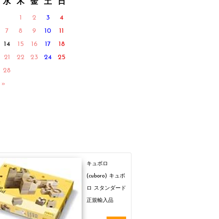
水
木
金
土
日
1
2
3
4
7
8
9
10
11
14
15
16
17
18
21
22
23
24
25
28
 »
キュボロ
(cuboro) キュボ
ロ スタンダード
正規輸入品