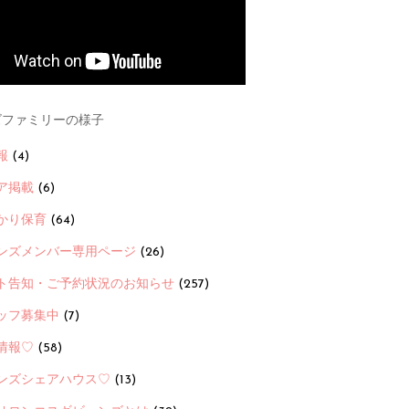
ファミリーの様子
報
(4)
ア掲載
(6)
かり保育
(64)
ンズメンバー専用ページ
(26)
ト告知・ご予約状況のお知らせ
(257)
ッフ募集中
(7)
情報♡
(58)
ンズシェアハウス♡
(13)