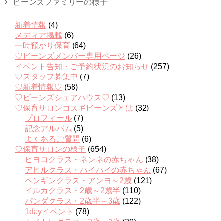
ビーンズファミリーの様子
新着情報
(4)
メディア掲載
(6)
一時預かり保育
(64)
♡ビーンズメンバー専用ページ
(26)
イベント告知・ご予約状況のお知らせ
(257)
♡スタッフ募集中
(7)
♡新着情報♡
(58)
♡ビーンズシェアハウス♡
(13)
♡保育サロンコスギビーンズとは
(32)
プロフィール
(7)
記念アルバム
(5)
よくあるご質問
(6)
♡保育サロンの様子
(654)
ヒヨコクラス・ネンネの赤ちゃん
(38)
アヒルクラス・ハイハイの赤ちゃん
(67)
ペンギンクラス・アンヨ～2歳
(121)
イルカクラス・2歳～2歳半
(110)
パンダクラス・2歳半～3歳
(122)
1dayイベント
(78)