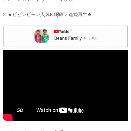
★ビビンビーン人気10動画♪ 連続再生★