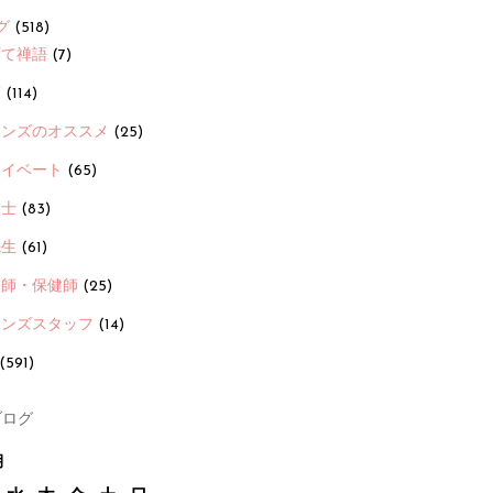
グ
(518)
育て禅語
(7)
画
(114)
ーンズのオススメ
(25)
ライベート
(65)
養士
(83)
先生
(61)
護師・保健師
(25)
ーンズスタッフ
(14)
(591)
ログ
月