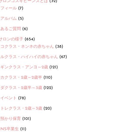
サロンコスギビーンズとは
(32)
ロフィール
(7)
念アルバム
(5)
くあるご質問
(6)
サロンの様子
(654)
ヨコクラス・ネンネの赤ちゃん
(38)
ヒルクラス・ハイハイの赤ちゃん
(67)
ンギンクラス・アンヨ～2歳
(121)
カクラス・2歳～2歳半
(110)
ダクラス・2歳半～3歳
(122)
ayイベント
(78)
トレクラス・2歳～3歳
(20)
時預かり保育
(101)
ANS卒業生
(11)