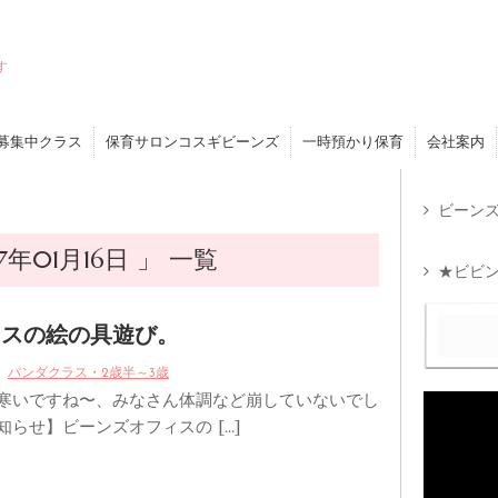
す
募集中クラス
保育サロンコスギビーンズ
一時預かり保育
会社案内
ビーンズ
年01月16日 」 一覧
★ビビン
ラスの絵の具遊び。
パンダクラス・2歳半～3歳
 寒いですね〜、みなさん体調など崩していないでし
知らせ】ビーンズオフィスの […]