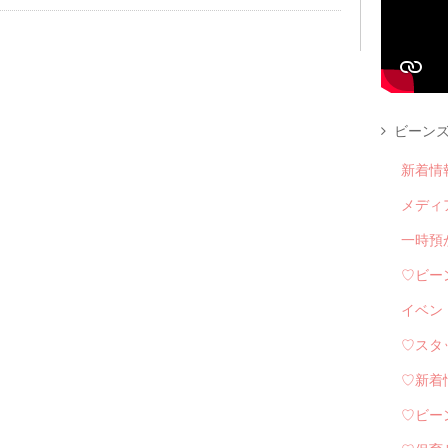
ビーンズ
新着情
メディ
一時預
♡ビー
イベン
♡スタ
♡新着
♡ビー