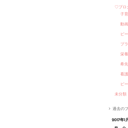
♡ブロ
子
動
ビ
プ
栄
希
看
ビ
未分類
過去のブ
2017年1