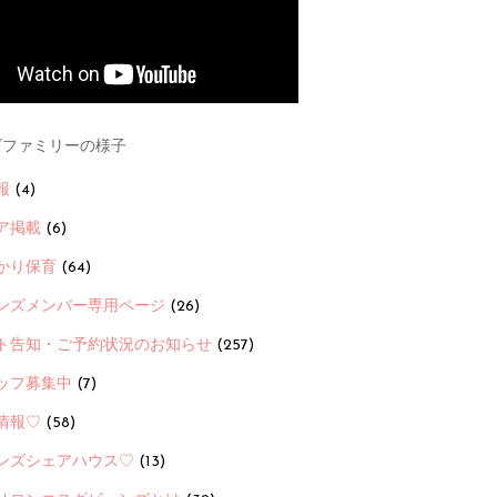
ファミリーの様子
報
(4)
ア掲載
(6)
かり保育
(64)
ンズメンバー専用ページ
(26)
ト告知・ご予約状況のお知らせ
(257)
ッフ募集中
(7)
情報♡
(58)
ンズシェアハウス♡
(13)