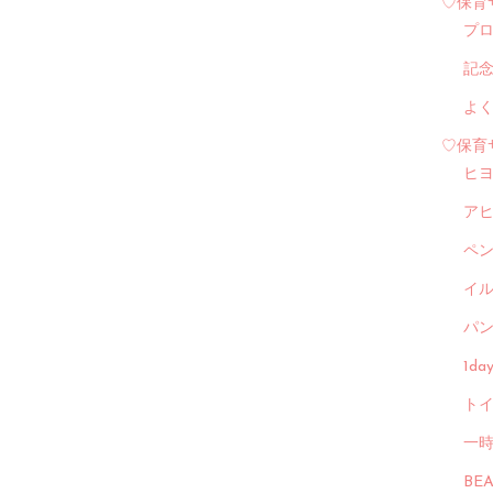
♡保育
プ
記
よ
♡保育
ヒ
ア
ペ
イル
パン
1d
トイ
一
BE