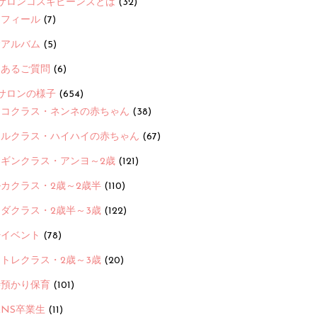
サロンコスギビーンズとは
(32)
ロフィール
(7)
念アルバム
(5)
くあるご質問
(6)
サロンの様子
(654)
ヨコクラス・ネンネの赤ちゃん
(38)
ヒルクラス・ハイハイの赤ちゃん
(67)
ンギンクラス・アンヨ～2歳
(121)
カクラス・2歳～2歳半
(110)
ダクラス・2歳半～3歳
(122)
ayイベント
(78)
トレクラス・2歳～3歳
(20)
時預かり保育
(101)
ANS卒業生
(11)