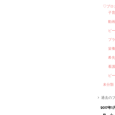
♡ブロ
子
動
ビ
プ
栄
希
看
ビ
未分類
過去のブ
2017年1