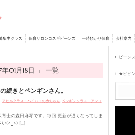
す
募集中クラス
保育サロンコスギビーンズ
一時預かり保育
会社案内
ビーンズ
年01月18日 」 一覧
★ビビン
んの続きとペンギンさん。
,
アヒルクラス・ハイハイの赤ちゃん
ペンギンクラス・アンヨ
保育士の森田麻琴です。毎回 更新が遅くなってしま
>_<) […]