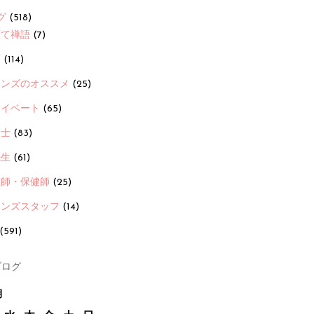
グ
(518)
育て禅語
(7)
画
(114)
ーンズのオススメ
(25)
ライベート
(65)
養士
(83)
先生
(61)
護師・保健師
(25)
ーンズスタッフ
(14)
(591)
ログ
月