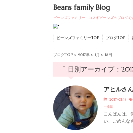
Beans family Blog
ビーンズファミリー コスギビーンズのブログで
ビーンズファミリーTOP
ブログTOP
ブログTOP
>
2017年
>
1月
>
18日
「 日別アーカイブ：2017
アヒルさ
2017/01/18
～2歳
こんばんは。
い、ごめんなさい(