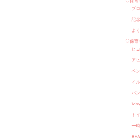
♡保育
プ
記
よ
♡保育
ヒ
ア
ペ
イル
パン
1d
トイ
一
BE