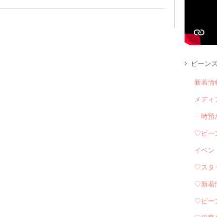
ビーンズ
新着情
メディ
一時預
♡ビー
イベン
♡スタ
♡新着
♡ビー