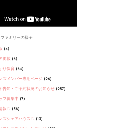
ファミリーの様子
報
(4)
ア掲載
(6)
かり保育
(64)
ンズメンバー専用ページ
(26)
ト告知・ご予約状況のお知らせ
(257)
ッフ募集中
(7)
情報♡
(58)
ンズシェアハウス♡
(13)