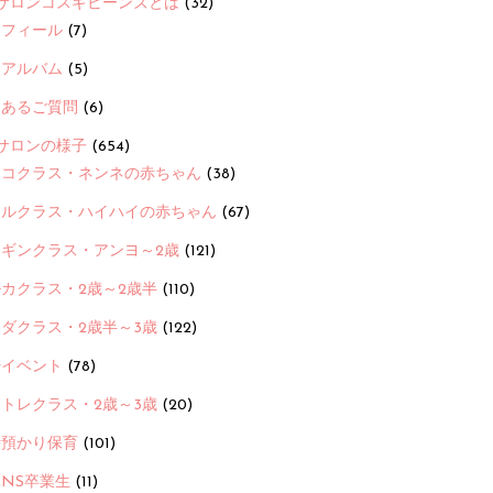
サロンコスギビーンズとは
(32)
ロフィール
(7)
念アルバム
(5)
くあるご質問
(6)
サロンの様子
(654)
ヨコクラス・ネンネの赤ちゃん
(38)
ヒルクラス・ハイハイの赤ちゃん
(67)
ンギンクラス・アンヨ～2歳
(121)
カクラス・2歳～2歳半
(110)
ダクラス・2歳半～3歳
(122)
ayイベント
(78)
トレクラス・2歳～3歳
(20)
時預かり保育
(101)
ANS卒業生
(11)