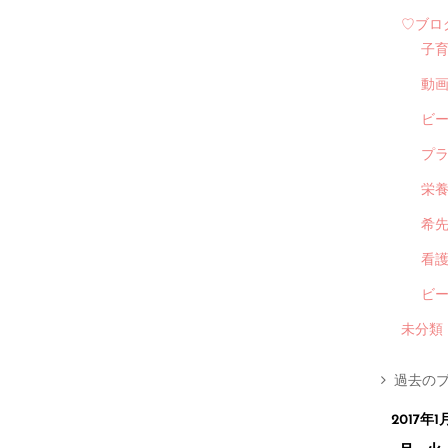
♡ブロ
子
動
ビ
プ
栄
希
看
ビ
未分類
過去のブ
2017年1