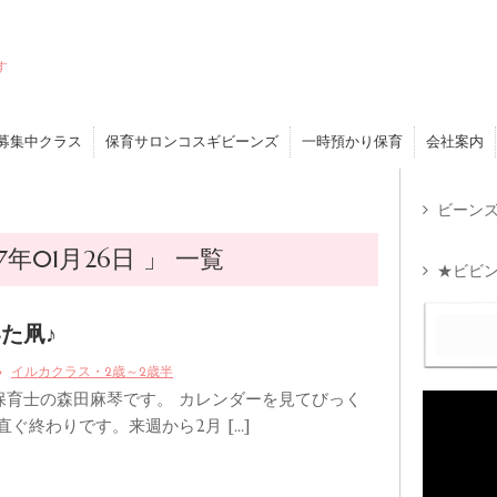
す
募集中クラス
保育サロンコスギビーンズ
一時預かり保育
会社案内
ビーンズ
年01月26日 」 一覧
★ビビン
た凧♪
イルカクラス・2歳～2歳半
保育士の森田麻琴です。 カレンダーを見てびっく
直ぐ終わりです。来週から2月 […]