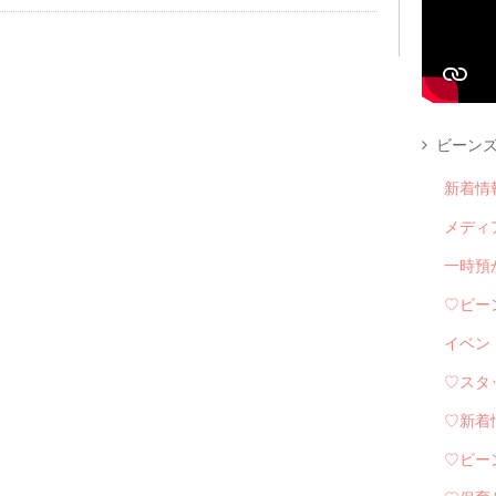
ビーンズ
新着情
メディ
一時預
♡ビー
イベン
♡スタ
♡新着
♡ビー