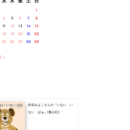
水
木
金
土
日
1
4
5
6
7
8
11
12
13
14
15
18
19
20
21
22
25
26
27
28
29
月 »
松谷みよこさんの『いない い
ない ばぁ』(童心社)