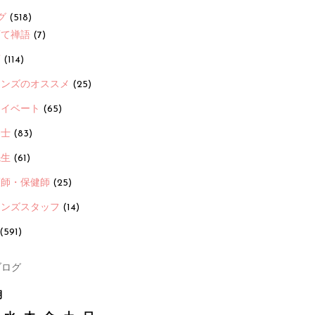
グ
(518)
育て禅語
(7)
画
(114)
ーンズのオススメ
(25)
ライベート
(65)
養士
(83)
先生
(61)
護師・保健師
(25)
ーンズスタッフ
(14)
(591)
ログ
月