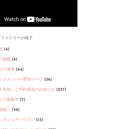
ファミリーの様子
報
(4)
ア掲載
(6)
かり保育
(64)
ンズメンバー専用ページ
(26)
ト告知・ご予約状況のお知らせ
(257)
ッフ募集中
(7)
情報♡
(58)
ンズシェアハウス♡
(13)