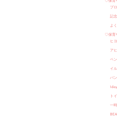
♡保育
プ
記
よ
♡保育
ヒ
ア
ペ
イル
パン
1d
トイ
一
BE