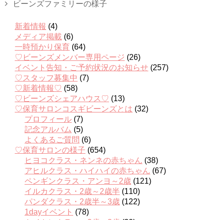
ビーンズファミリーの様子
新着情報
(4)
メディア掲載
(6)
一時預かり保育
(64)
♡ビーンズメンバー専用ページ
(26)
イベント告知・ご予約状況のお知らせ
(257)
♡スタッフ募集中
(7)
♡新着情報♡
(58)
♡ビーンズシェアハウス♡
(13)
♡保育サロンコスギビーンズとは
(32)
プロフィール
(7)
記念アルバム
(5)
よくあるご質問
(6)
♡保育サロンの様子
(654)
ヒヨコクラス・ネンネの赤ちゃん
(38)
アヒルクラス・ハイハイの赤ちゃん
(67)
ペンギンクラス・アンヨ～2歳
(121)
イルカクラス・2歳～2歳半
(110)
パンダクラス・2歳半～3歳
(122)
1dayイベント
(78)