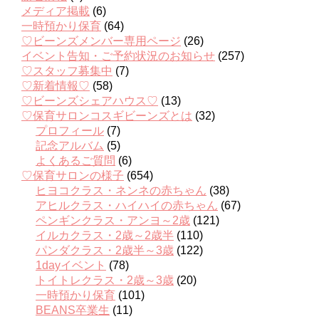
メディア掲載
(6)
一時預かり保育
(64)
♡ビーンズメンバー専用ページ
(26)
イベント告知・ご予約状況のお知らせ
(257)
♡スタッフ募集中
(7)
♡新着情報♡
(58)
♡ビーンズシェアハウス♡
(13)
♡保育サロンコスギビーンズとは
(32)
プロフィール
(7)
記念アルバム
(5)
よくあるご質問
(6)
♡保育サロンの様子
(654)
ヒヨコクラス・ネンネの赤ちゃん
(38)
アヒルクラス・ハイハイの赤ちゃん
(67)
ペンギンクラス・アンヨ～2歳
(121)
イルカクラス・2歳～2歳半
(110)
パンダクラス・2歳半～3歳
(122)
1dayイベント
(78)
トイトレクラス・2歳～3歳
(20)
一時預かり保育
(101)
BEANS卒業生
(11)