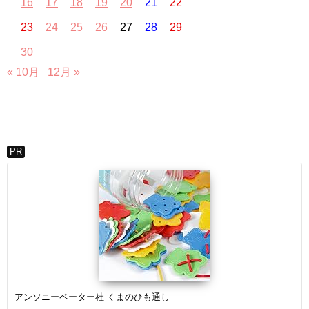
16
17
18
19
20
21
22
23
24
25
26
27
28
29
30
« 10月
12月 »
PR
アンソニーペーター社 くまのひも通し