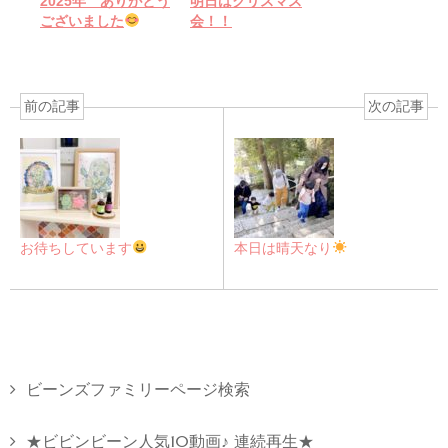
2025年 ありがとう
明日はクリスマス
ございました
会！！
前の記事
次の記事
お待ちしています
本日は晴天なり
ビーンズファミリーページ検索
★ビビンビーン人気10動画♪ 連続再生★