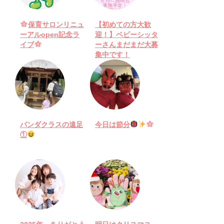
保育サロンリニュ
【初めての方大歓
ーアルopen記念ラ
迎！】ベビーシッタ
イブ
ーさんまだまだ大募
集中です！
パンダクラスの遠足
今日は節分
①