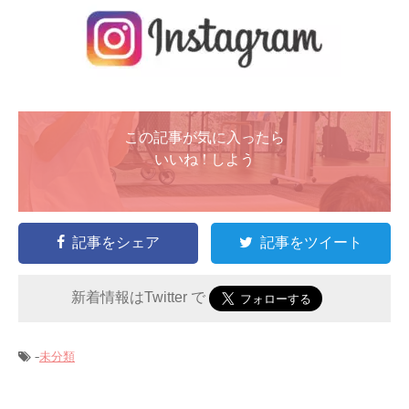
この記事が気に入ったら
いいね ! しよう
記事をシェア
記事をツイート
新着情報はTwitter で
-
未分類