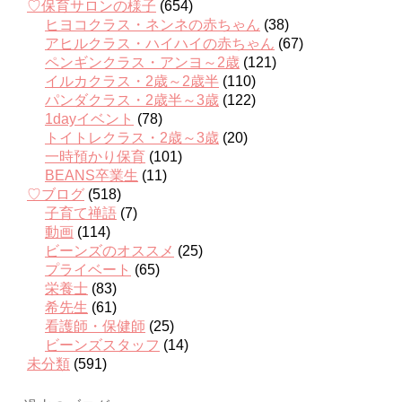
♡保育サロンの様子
(654)
ヒヨコクラス・ネンネの赤ちゃん
(38)
アヒルクラス・ハイハイの赤ちゃん
(67)
ペンギンクラス・アンヨ～2歳
(121)
イルカクラス・2歳～2歳半
(110)
パンダクラス・2歳半～3歳
(122)
1dayイベント
(78)
トイトレクラス・2歳～3歳
(20)
一時預かり保育
(101)
BEANS卒業生
(11)
♡ブログ
(518)
子育て禅語
(7)
動画
(114)
ビーンズのオススメ
(25)
プライベート
(65)
栄養士
(83)
希先生
(61)
看護師・保健師
(25)
ビーンズスタッフ
(14)
未分類
(591)