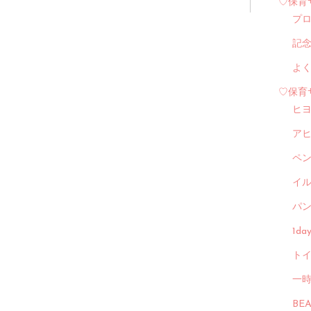
♡保育
プ
記
よ
♡保育
ヒ
ア
ペ
イル
パン
1d
トイ
一
BE