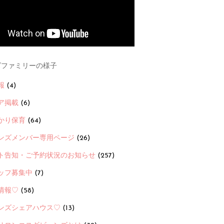
ファミリーの様子
報
(4)
ア掲載
(6)
かり保育
(64)
ンズメンバー専用ページ
(26)
ト告知・ご予約状況のお知らせ
(257)
ッフ募集中
(7)
情報♡
(58)
ンズシェアハウス♡
(13)