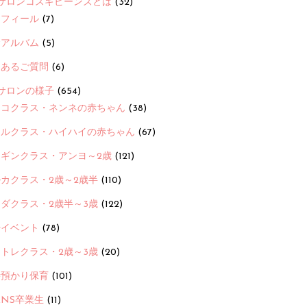
サロンコスギビーンズとは
(32)
ロフィール
(7)
念アルバム
(5)
くあるご質問
(6)
サロンの様子
(654)
ヨコクラス・ネンネの赤ちゃん
(38)
ヒルクラス・ハイハイの赤ちゃん
(67)
ンギンクラス・アンヨ～2歳
(121)
カクラス・2歳～2歳半
(110)
ダクラス・2歳半～3歳
(122)
ayイベント
(78)
トレクラス・2歳～3歳
(20)
時預かり保育
(101)
ANS卒業生
(11)