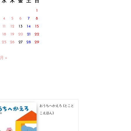
水
木
金
土
日
1
4
5
6
7
8
11
12
13
14
15
18
19
20
21
22
25
26
27
28
29
2月 »
おうちへかえろ (とこと
こえほん)