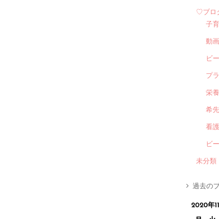
♡ブロ
子
動
ビ
プ
栄
希
看
ビ
未分類
過去のブ
2020年1