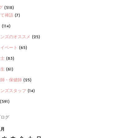
グ
(518)
育て禅語
(7)
画
(114)
ーンズのオススメ
(25)
ライベート
(65)
養士
(83)
先生
(61)
護師・保健師
(25)
ーンズスタッフ
(14)
(591)
ログ
1月