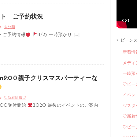
ント ご予約状況
未分類
トご予約情報
11/25 一時預かり […]
ビーンズ
新着情
メディ
一時預
m9:0０親子クリスマスパーティーな
♡ビー
イベン
♡新着情報♡
 9:00受付開始
2020 最後のイベントのご案内
♡スタ
♡新着
♡ビー