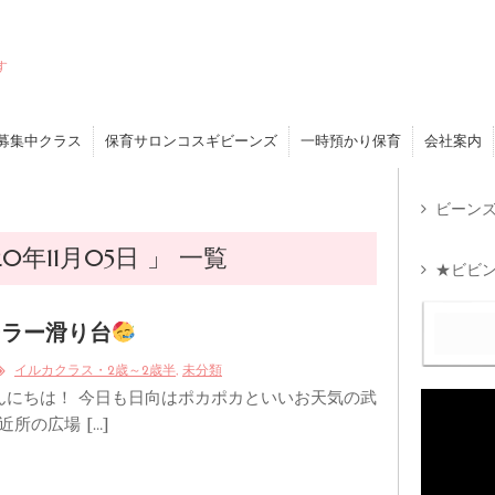
す
募集中クラス
保育サロンコスギビーンズ
一時預かり保育
会社案内
ビーンズ
年11月05日 」 一覧
★ビビン
ーラー滑り台
,
イルカクラス・2歳～2歳半
未分類
んにちは！ 今日も日向はポカポカといいお天気の武
近所の広場 […]