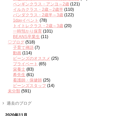
ペンギンクラス・アンヨ～2歳
(121)
イルカクラス・2歳～2歳半
(110)
パンダクラス・2歳半～3歳
(122)
1dayイベント
(78)
トイトレクラス・2歳～3歳
(20)
一時預かり保育
(101)
BEANS卒業生
(11)
♡ブログ
(518)
子育て禅語
(7)
動画
(114)
ビーンズのオススメ
(25)
プライベート
(65)
栄養士
(83)
希先生
(61)
看護師・保健師
(25)
ビーンズスタッフ
(14)
未分類
(591)
過去のブログ
2020年11月