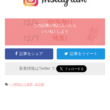
この記事が気に入ったら
いいね ! しよう
記事をシェア
記事をツイート
新着情報はTwitter で
-
,
一時預かり保育
未分類