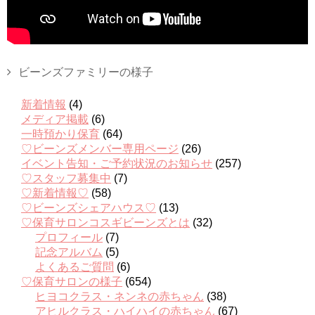
ビーンズファミリーの様子
新着情報
(4)
メディア掲載
(6)
一時預かり保育
(64)
♡ビーンズメンバー専用ページ
(26)
イベント告知・ご予約状況のお知らせ
(257)
♡スタッフ募集中
(7)
♡新着情報♡
(58)
♡ビーンズシェアハウス♡
(13)
♡保育サロンコスギビーンズとは
(32)
プロフィール
(7)
記念アルバム
(5)
よくあるご質問
(6)
♡保育サロンの様子
(654)
ヒヨコクラス・ネンネの赤ちゃん
(38)
アヒルクラス・ハイハイの赤ちゃん
(67)