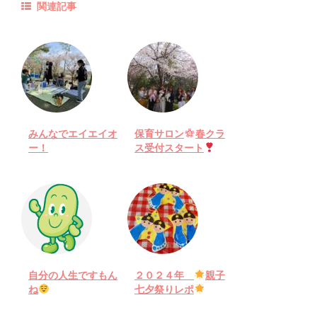
関連記事
みんなでエイエイオ
保育サロン
春クラ
ー！
ス受付スタート
自分の人生ですもん
２０２４年
親子
ね
七夕祭りレポ