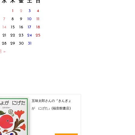
水
木
金
土
日
1
2
3
4
7
8
9
10
11
14
15
16
17
18
21
22
23
24
25
28
29
30
31
月 »
五味太郎さんの『きんぎょ
が にげた』(福音館書店)