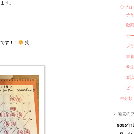
します。
♡ブロ
子
動
ビ
ルです！！
笑
プ
栄
希
看
ビ
未分類
過去のブ
2026年1