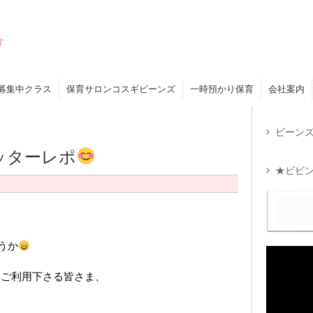
す
募集中クラス
保育サロンコスギビーンズ
一時預かり保育
会社案内
ビーンズ
ッターレポ
★ビビン
うか
をご利用下さる皆さま、