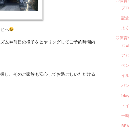
♡保育
プ
記
よ
もとへ
♡保育
リズムや前日の様子をヒヤリングしてご予約時間内
ヒ
ア
ペ
把握し、そのご家族も安心してお過ごしいただける
イル
パン
1d
トイ
一
BE