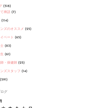
グ
(518)
育て禅語
(7)
画
(114)
ーンズのオススメ
(25)
ライベート
(65)
養士
(83)
先生
(61)
護師・保健師
(25)
ーンズスタッフ
(14)
(591)
ログ
月