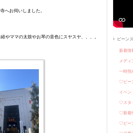
法寺へお伺いしました。
お経やママの太鼓やお琴の音色にスヤスヤ、、、。
ビーンズ
新着情
メディ
一時預
♡ビー
イベン
♡スタ
♡新着
♡ビー