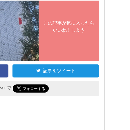
この記事が気に入ったら
いいね ! しよう
記事をツイート
er で