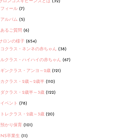
サロンコスギビーンズとは
(32)
ロフィール
(7)
念アルバム
(5)
くあるご質問
(6)
サロンの様子
(654)
ヨコクラス・ネンネの赤ちゃん
(38)
ヒルクラス・ハイハイの赤ちゃん
(67)
ンギンクラス・アンヨ～2歳
(121)
カクラス・2歳～2歳半
(110)
ダクラス・2歳半～3歳
(122)
ayイベント
(78)
トレクラス・2歳～3歳
(20)
時預かり保育
(101)
ANS卒業生
(11)