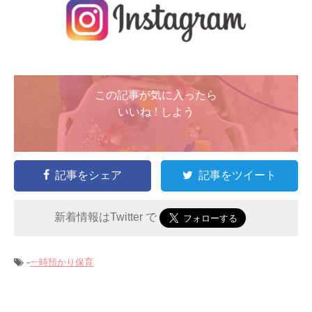
この記事が気に入ったら
いいね ! しよう
記事をシェア
記事をツイート
新着情報はTwitter で
-
一時預かり保育