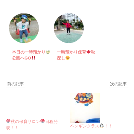
本日の一時預かり
一時預かり保育
秋
公園へGO
探し
前の記事
次の記事
秋の保育サロン
日程発
ペンギンクラス
！！
表！！