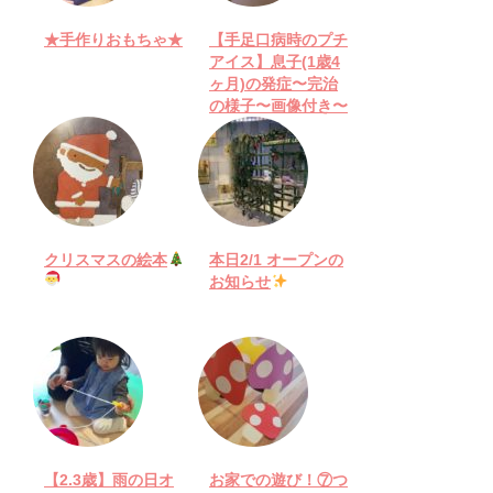
★手作りおもちゃ★
【手足口病時のプチ
アイス】息子(1歳4
ヶ月)の発症〜完治
の様子〜画像付き〜
クリスマスの絵本
本日2/1 オープンの
お知らせ
【2.3歳】雨の日オ
お家での遊び！⑦つ