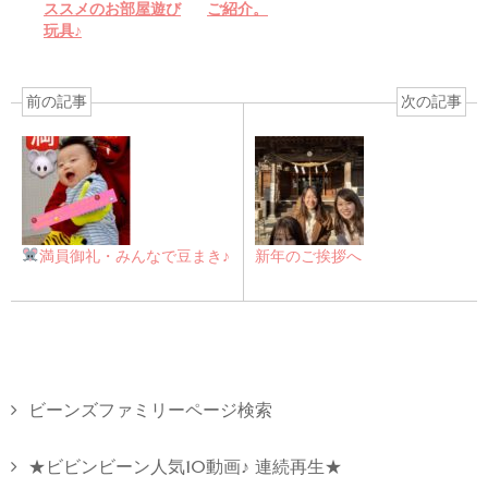
ススメのお部屋遊び
ご紹介。
玩具♪
前の記事
次の記事
満員御礼・みんなで豆まき♪
新年のご挨拶へ
ビーンズファミリーページ検索
★ビビンビーン人気10動画♪ 連続再生★