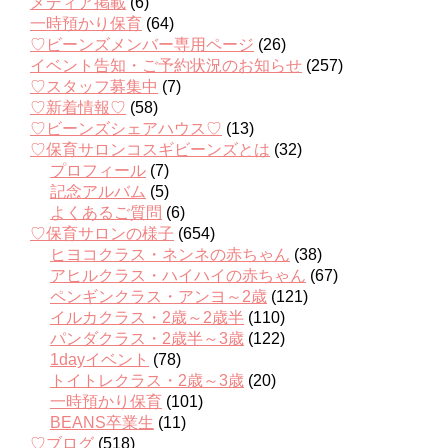
メディア掲載
(6)
一時預かり保育
(64)
♡ビーンズメンバー専用ページ
(26)
イベント告知・ご予約状況のお知らせ
(257)
♡スタッフ募集中
(7)
♡新着情報♡
(58)
♡ビーンズシェアハウス♡
(13)
♡保育サロンコスギビーンズとは
(32)
プロフィール
(7)
記念アルバム
(5)
よくあるご質問
(6)
♡保育サロンの様子
(654)
ヒヨコクラス・ネンネの赤ちゃん
(38)
アヒルクラス・ハイハイの赤ちゃん
(67)
ペンギンクラス・アンヨ～2歳
(121)
イルカクラス・2歳～2歳半
(110)
パンダクラス・2歳半～3歳
(122)
1dayイベント
(78)
トイトレクラス・2歳～3歳
(20)
一時預かり保育
(101)
BEANS卒業生
(11)
♡ブログ
(518)