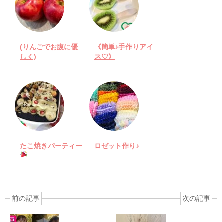
(りんごでお腹に優
《簡単♪手作りアイ
しく)
ス♡》
たこ焼きパーティー
ロゼット作り♪
前の記事
次の記事