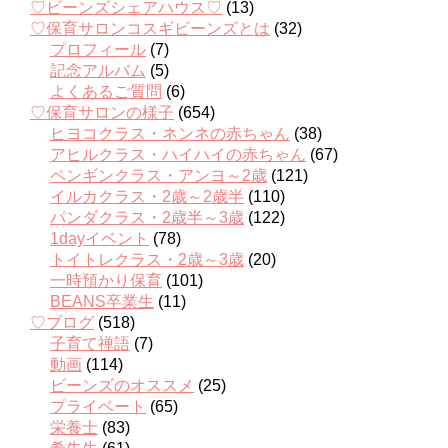
♡ビーンズシェアハウス♡
(13)
♡保育サロンコスギビーンズとは
(32)
プロフィール
(7)
記念アルバム
(5)
よくあるご質問
(6)
♡保育サロンの様子
(654)
ヒヨコクラス・ネンネの赤ちゃん
(38)
アヒルクラス・ハイハイの赤ちゃん
(67)
ペンギンクラス・アンヨ～2歳
(121)
イルカクラス・2歳～2歳半
(110)
パンダクラス・2歳半～3歳
(122)
1dayイベント
(78)
トイトレクラス・2歳～3歳
(20)
一時預かり保育
(101)
BEANS卒業生
(11)
♡ブログ
(518)
子育て禅語
(7)
動画
(114)
ビーンズのオススメ
(25)
プライベート
(65)
栄養士
(83)