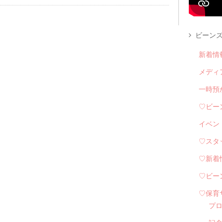
ビーンズ
新着情
メディ
一時預
♡ビー
イベン
♡スタ
♡新着
♡ビー
♡保育
プ