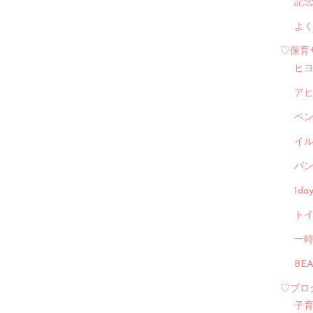
記
よ
♡保育
ヒ
ア
ペ
イル
パン
1d
トイ
一
BE
♡ブロ
子