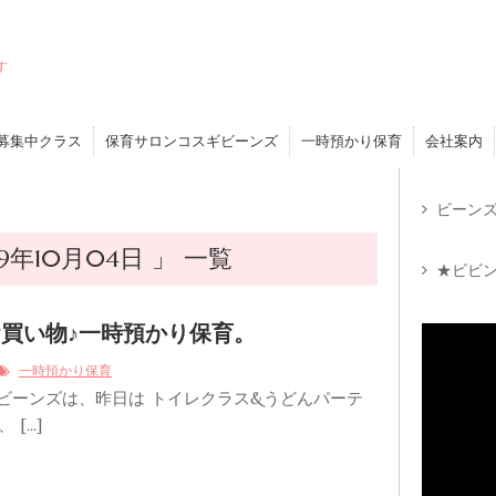
す
募集中クラス
保育サロンコスギビーンズ
一時預かり保育
会社案内
ビーンズ
年10月04日 」 一覧
★ビビン
買い物♪一時預かり保育。
一時預かり保育
 ビーンズは、昨日は トイレクラス&うどんパーテ
 […]