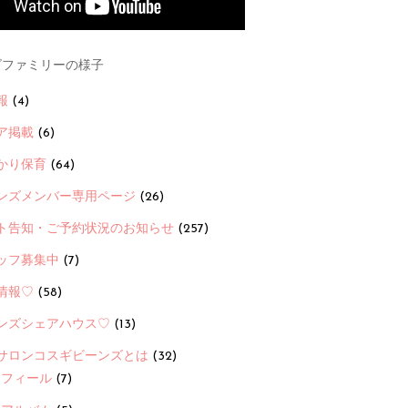
ファミリーの様子
報
(4)
ア掲載
(6)
かり保育
(64)
ンズメンバー専用ページ
(26)
ト告知・ご予約状況のお知らせ
(257)
ッフ募集中
(7)
情報♡
(58)
ンズシェアハウス♡
(13)
サロンコスギビーンズとは
(32)
ロフィール
(7)