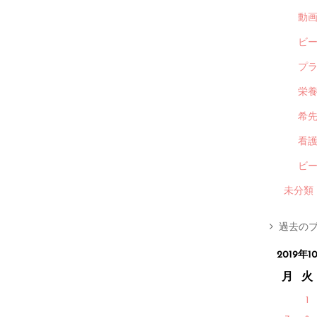
動
ビ
プ
栄
希
看
ビ
未分類
過去のブ
2019年1
月
火
1