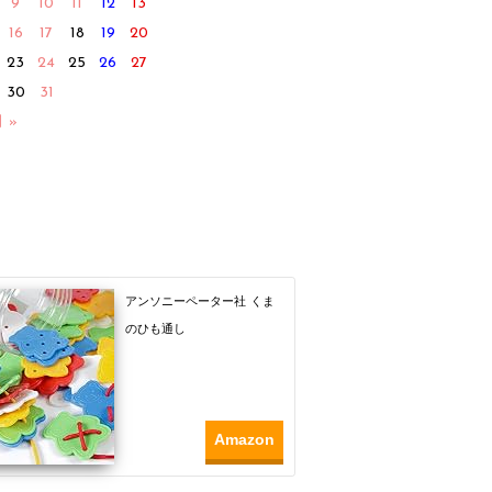
9
10
11
12
13
16
17
18
19
20
23
24
25
26
27
30
31
月 »
アンソニーペーター社 くま
のひも通し
Amazon