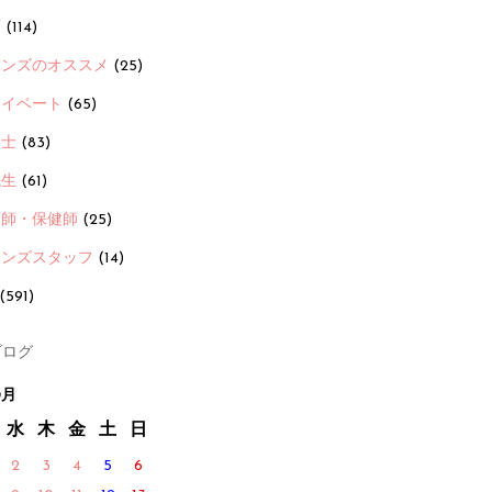
画
(114)
ーンズのオススメ
(25)
ライベート
(65)
養士
(83)
先生
(61)
護師・保健師
(25)
ーンズスタッフ
(14)
(591)
ログ
0月
水
木
金
土
日
2
3
4
5
6