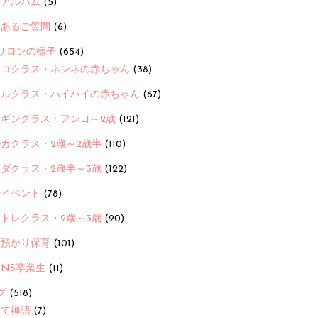
念アルバム
(5)
くあるご質問
(6)
サロンの様子
(654)
ヨコクラス・ネンネの赤ちゃん
(38)
ヒルクラス・ハイハイの赤ちゃん
(67)
ンギンクラス・アンヨ～2歳
(121)
カクラス・2歳～2歳半
(110)
ダクラス・2歳半～3歳
(122)
ayイベント
(78)
トレクラス・2歳～3歳
(20)
時預かり保育
(101)
ANS卒業生
(11)
グ
(518)
育て禅語
(7)