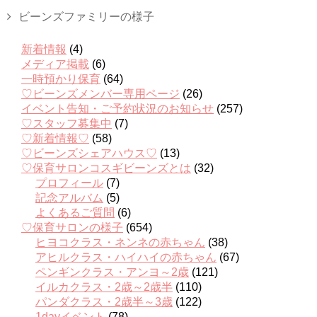
ビーンズファミリーの様子
新着情報
(4)
メディア掲載
(6)
一時預かり保育
(64)
♡ビーンズメンバー専用ページ
(26)
イベント告知・ご予約状況のお知らせ
(257)
♡スタッフ募集中
(7)
♡新着情報♡
(58)
♡ビーンズシェアハウス♡
(13)
♡保育サロンコスギビーンズとは
(32)
プロフィール
(7)
記念アルバム
(5)
よくあるご質問
(6)
♡保育サロンの様子
(654)
ヒヨコクラス・ネンネの赤ちゃん
(38)
アヒルクラス・ハイハイの赤ちゃん
(67)
ペンギンクラス・アンヨ～2歳
(121)
イルカクラス・2歳～2歳半
(110)
パンダクラス・2歳半～3歳
(122)
1dayイベント
(78)