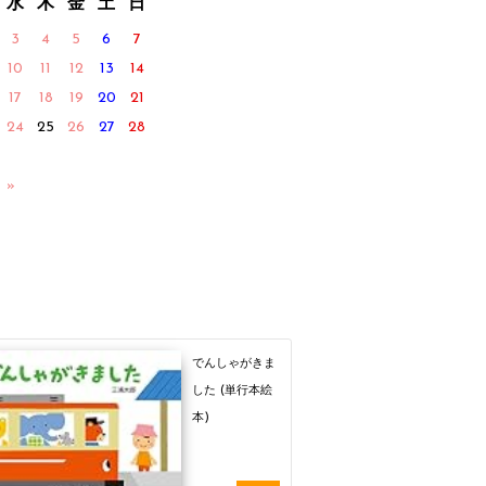
水
木
金
土
日
3
4
5
6
7
10
11
12
13
14
17
18
19
20
21
24
25
26
27
28
 »
でんしゃがきま
した (単行本絵
本)