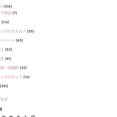
グ
(518)
育て禅語
(7)
画
(114)
ーンズのオススメ
(25)
ライベート
(65)
養士
(83)
先生
(61)
護師・保健師
(25)
ーンズスタッフ
(14)
(591)
ログ
月