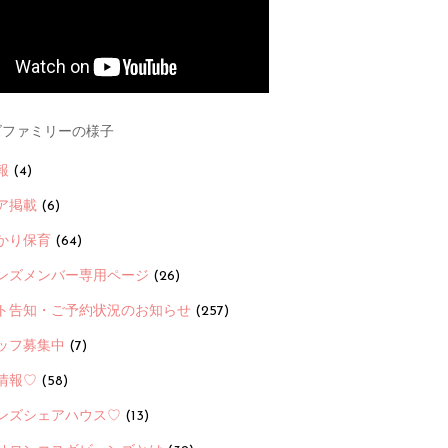
ファミリーの様子
報
(4)
ア掲載
(6)
かり保育
(64)
ンズメンバー専用ページ
(26)
ト告知・ご予約状況のお知らせ
(257)
ッフ募集中
(7)
情報♡
(58)
ンズシェアハウス♡
(13)