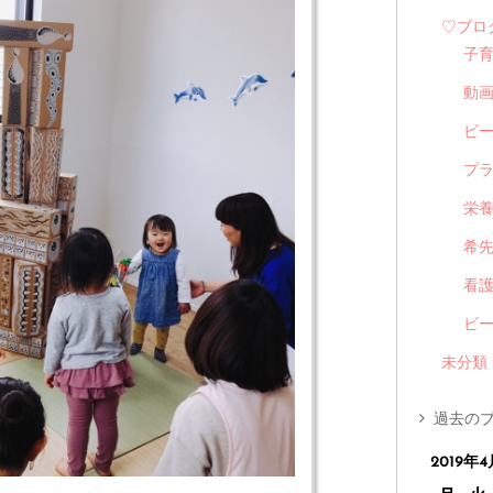
♡ブロ
子
動
ビ
プ
栄
希
看
ビ
未分類
過去のブ
2019年4