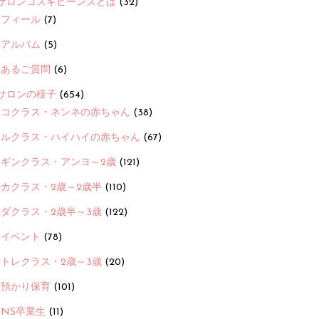
サロンコスギビーンズとは
(32)
ロフィール
(7)
念アルバム
(5)
くあるご質問
(6)
サロンの様子
(654)
ヨコクラス・ネンネの赤ちゃん
(38)
ヒルクラス・ハイハイの赤ちゃん
(67)
ンギンクラス・アンヨ～2歳
(121)
カクラス・2歳～2歳半
(110)
ダクラス・2歳半～3歳
(122)
ayイベント
(78)
トレクラス・2歳～3歳
(20)
時預かり保育
(101)
ANS卒業生
(11)