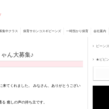
す
募集中クラス
保育サロンコスギビーンズ
一時預かり保育
会社案内
ビーンズ
ちゃん大募集♪
★ビビン
びに来てくれました。 みなさん、ありがとうござい
通る 癒しの声の持ち主です。