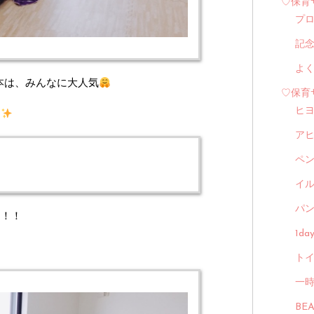
♡保育
プ
記
よ
本は、みんなに大人気
♡保育
ヒ
た
ア
ペ
イル
パン
も！！
1d
トイ
一
BE