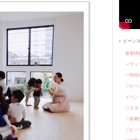
ビーンズ
新着情
メディ
一時預
♡ビー
イベン
♡スタ
♡新着
♡ビー