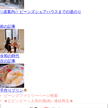
\\道案内// ビーンズシェアハウスまでの道のり
前の記事
令和の時代
次の記事
手作りプリン
ビーンズファミリーページ検索
★ビビンビーン人気10動画♪ 連続再生★