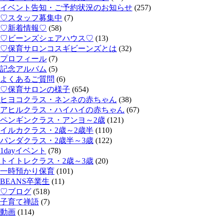
イベント告知・ご予約状況のお知らせ
(257)
♡スタッフ募集中
(7)
♡新着情報♡
(58)
♡ビーンズシェアハウス♡
(13)
♡保育サロンコスギビーンズとは
(32)
プロフィール
(7)
記念アルバム
(5)
よくあるご質問
(6)
♡保育サロンの様子
(654)
ヒヨコクラス・ネンネの赤ちゃん
(38)
アヒルクラス・ハイハイの赤ちゃん
(67)
ペンギンクラス・アンヨ～2歳
(121)
イルカクラス・2歳～2歳半
(110)
パンダクラス・2歳半～3歳
(122)
1dayイベント
(78)
トイトレクラス・2歳～3歳
(20)
一時預かり保育
(101)
BEANS卒業生
(11)
♡ブログ
(518)
子育て禅語
(7)
動画
(114)