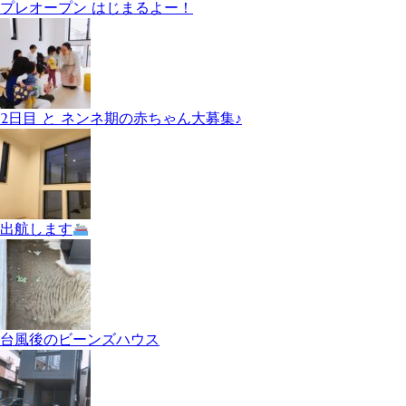
プレオープン はじまるよー！
2日目 と ネンネ期の赤ちゃん大募集♪
出航します
台風後のビーンズハウス