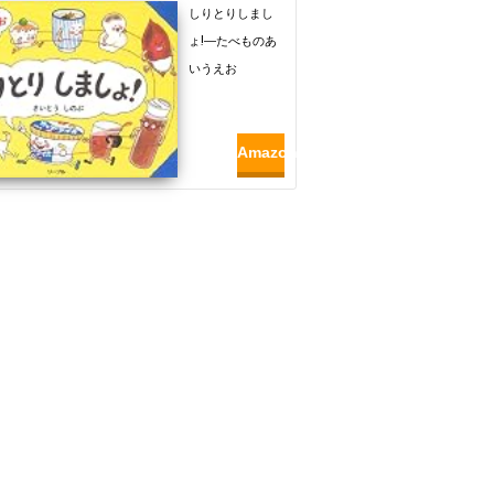
しりとりしまし
ょ!―たべものあ
いうえお
Amazon