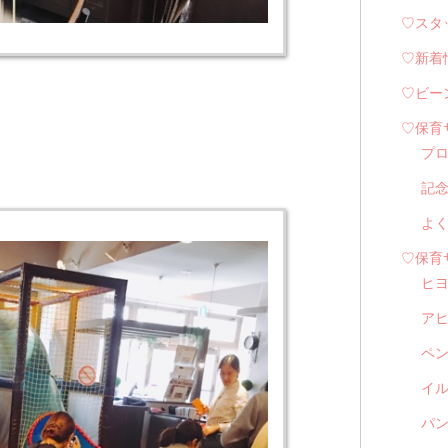
♡スタ
♡新着
♡ビー
♡保育
プ
記
よ
♡保育
ヒ
ア
ペ
イル
パン