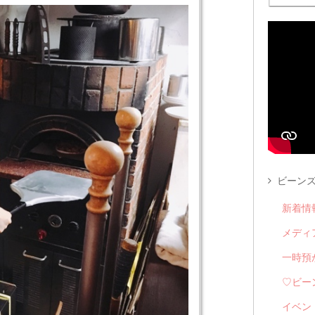
ビーンズ
新着情
メディ
一時預
♡ビー
イベン