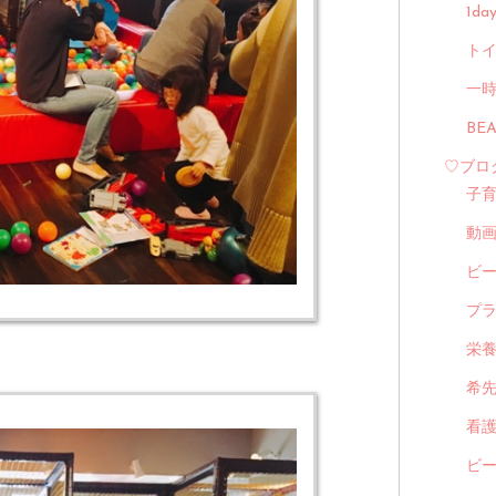
1d
トイ
一
BE
♡ブロ
子
動
ビ
プ
栄
希
看
ビ