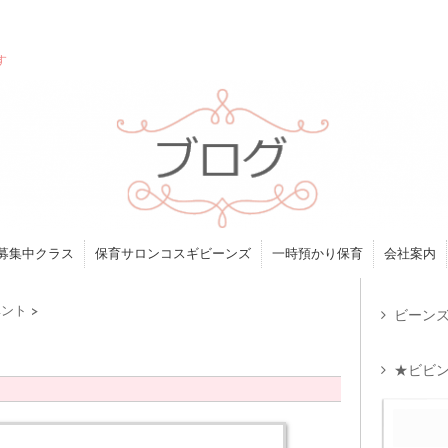
す
募集中クラス
保育サロンコスギビーンズ
一時預かり保育
会社案内
ベント
>
ビーンズ
★ビビン