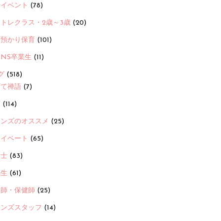
ayイベント
(78)
トレクラス・2歳～3歳
(20)
時預かり保育
(101)
ANS卒業生
(11)
グ
(518)
育て禅語
(7)
画
(114)
ーンズのオススメ
(25)
ライベート
(65)
養士
(83)
先生
(61)
護師・保健師
(25)
ーンズスタッフ
(14)