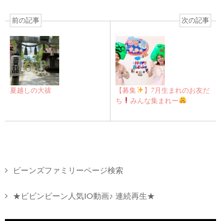
前の記事
次の記事
夏越しの大祓
【募集
】7月生まれのお友だ
ち
みんな集まれー
ビーンズファミリーページ検索
★ビビンビーン人気10動画♪ 連続再生★