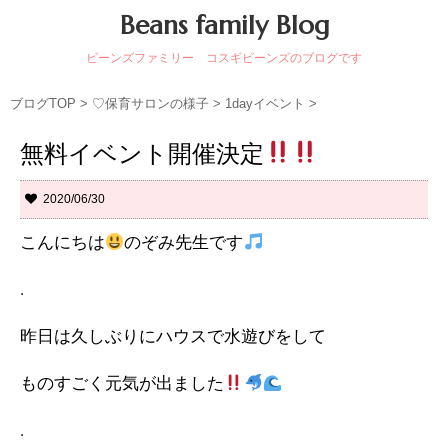
Beans family Blog
ビーンズファミリー コスギビーンズのブログです
ブログTOP
>
♡保育サロンの様子
>
1dayイベント
>
無料イベント開催決定
2020/06/30
こんにちは
のぞみ先生です
.
昨日は久しぶりにハウスで水遊びをして
ものすごく元気が出ました
.