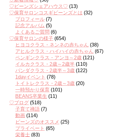
♡ビーンズシェアハウス♡
(13)
♡保育サロンコスギビーンズとは
(32)
プロフィール
(7)
記念アルバム
(5)
よくあるご質問
(6)
♡保育サロンの様子
(654)
ヒヨコクラス・ネンネの赤ちゃん
(38)
アヒルクラス・ハイハイの赤ちゃん
(67)
ペンギンクラス・アンヨ～2歳
(121)
イルカクラス・2歳～2歳半
(110)
パンダクラス・2歳半～3歳
(122)
1dayイベント
(78)
トイトレクラス・2歳～3歳
(20)
一時預かり保育
(101)
BEANS卒業生
(11)
♡ブログ
(518)
子育て禅語
(7)
動画
(114)
ビーンズのオススメ
(25)
プライベート
(65)
栄養士
(83)