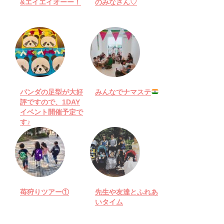
&エイエイオーー！
のみなさん♡
パンダの足型が大好
みんなでナマステ
評ですので、1DAY
イベント開催予定で
す♪
苺狩りツアー①
先生や友達とふれあ
いタイム