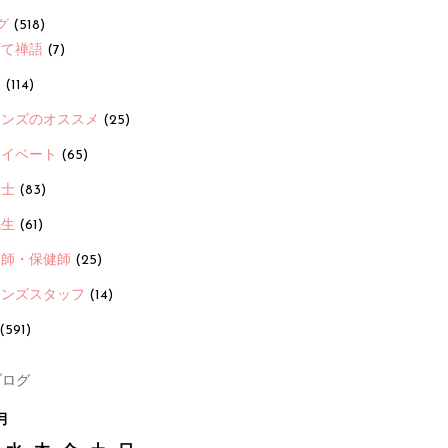
グ
(518)
育て禅語
(7)
画
(114)
ーンズのオススメ
(25)
ライベート
(65)
養士
(83)
先生
(61)
護師・保健師
(25)
ーンズスタッフ
(14)
(591)
ログ
月