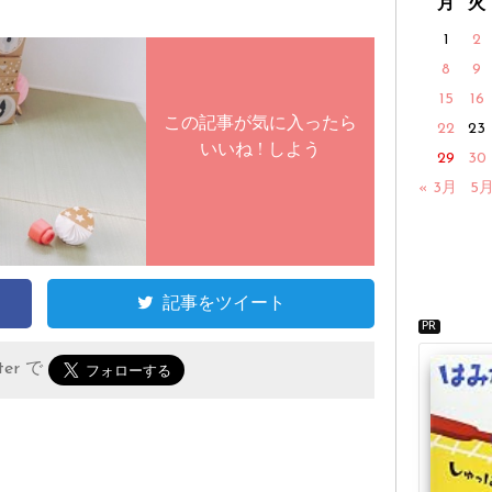
月
火
1
2
8
9
15
16
この記事が気に入ったら
22
23
いいね ! しよう
29
30
« 3月
5月
記事をツイート
PR
er で