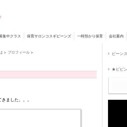
す
募集中クラス
保育サロンコスギビーンズ
一時預かり保育
会社案内
は
>
プロフィール
>
ビーンズ
★ビビン
てきました。。。