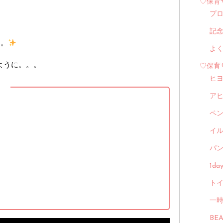
♡保育
プ
記
。。
よ
ように。。。
♡保育
ヒ
】
ア
ペ
イル
パン
1d
トイ
一
BE