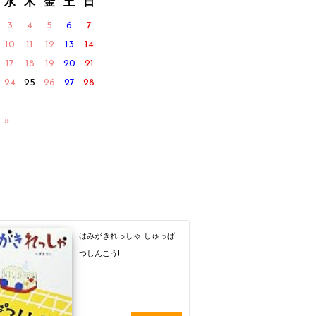
水
木
金
土
日
3
4
5
6
7
10
11
12
13
14
17
18
19
20
21
24
25
26
27
28
 »
はみがきれっしゃ しゅっぱ
つしんこう!