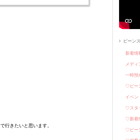
。
ビーンズ
新着情
メディ
一時預
♡ビー
イベン
♡スタ
♡新着
んで行きたいと思います。
♡ビー