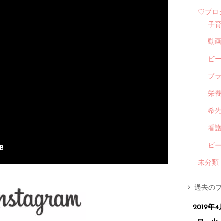
♡ブロ
子
動
ビ
プ
栄
希
看
ビ
未分類
過去のブ
2019年4