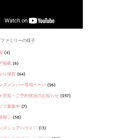
ファミリーの様子
報
(4)
ア掲載
(6)
かり保育
(64)
ンズメンバー専用ページ
(26)
ト告知・ご予約状況のお知らせ
(257)
ッフ募集中
(7)
情報♡
(58)
ンズシェアハウス♡
(13)