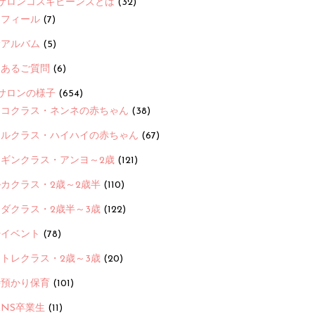
サロンコスギビーンズとは
(32)
ロフィール
(7)
念アルバム
(5)
くあるご質問
(6)
サロンの様子
(654)
ヨコクラス・ネンネの赤ちゃん
(38)
ヒルクラス・ハイハイの赤ちゃん
(67)
ンギンクラス・アンヨ～2歳
(121)
カクラス・2歳～2歳半
(110)
ダクラス・2歳半～3歳
(122)
ayイベント
(78)
トレクラス・2歳～3歳
(20)
時預かり保育
(101)
ANS卒業生
(11)