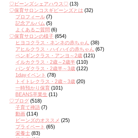
♡ビーンズシェアハウス♡
(13)
♡保育サロンコスギビーンズとは
(32)
プロフィール
(7)
記念アルバム
(5)
よくあるご質問
(6)
♡保育サロンの様子
(654)
ヒヨコクラス・ネンネの赤ちゃん
(38)
アヒルクラス・ハイハイの赤ちゃん
(67)
ペンギンクラス・アンヨ～2歳
(121)
イルカクラス・2歳～2歳半
(110)
パンダクラス・2歳半～3歳
(122)
1dayイベント
(78)
トイトレクラス・2歳～3歳
(20)
一時預かり保育
(101)
BEANS卒業生
(11)
♡ブログ
(518)
子育て禅語
(7)
動画
(114)
ビーンズのオススメ
(25)
プライベート
(65)
栄養士
(83)