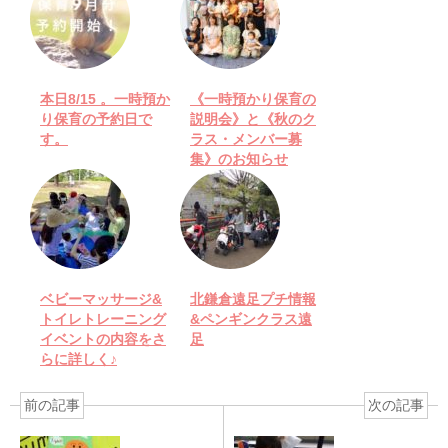
本日8/15 。一時預か
《一時預かり保育の
り保育の予約日で
説明会》と《秋のク
す。
ラス・メンバー募
集》のお知らせ
ベビーマッサージ&
北鎌倉遠足プチ情報
トイレトレーニング
&ペンギンクラス遠
イベントの内容をさ
足
らに詳しく♪
前の記事
次の記事