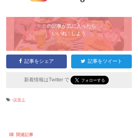
この記事が気に入ったら
いいね ! しよう
記事をシェア
記事をツイート
新着情報はTwitter で
-
栄養士
関連記事