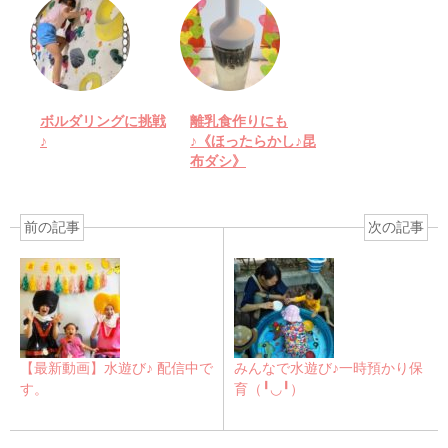
ボルダリングに挑戦
離乳食作りにも
♪
♪《ほったらかし♪昆
布ダシ》
前の記事
次の記事
【最新動画】水遊び♪ 配信中で
みんなで水遊び♪一時預かり保
す。
育（╹◡╹）