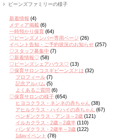
ビーンズファミリーの様子
新着情報
(4)
メディア掲載
(6)
一時預かり保育
(64)
♡ビーンズメンバー専用ページ
(26)
イベント告知・ご予約状況のお知らせ
(257)
♡スタッフ募集中
(7)
♡新着情報♡
(58)
♡ビーンズシェアハウス♡
(13)
♡保育サロンコスギビーンズとは
(32)
プロフィール
(7)
記念アルバム
(5)
よくあるご質問
(6)
♡保育サロンの様子
(654)
ヒヨコクラス・ネンネの赤ちゃん
(38)
アヒルクラス・ハイハイの赤ちゃん
(67)
ペンギンクラス・アンヨ～2歳
(121)
イルカクラス・2歳～2歳半
(110)
パンダクラス・2歳半～3歳
(122)
1dayイベント
(78)