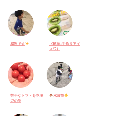
感謝です
《簡単♪手作りアイ
ス♡》
苦手なトマトを克服
水族館
♡の巻