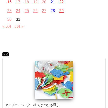
16
17
18
19
20
21
22
23
24
25
26
27
28
29
30
31
« 6月
8月 »
PR
アンソニーペーター社 くまのひも通し