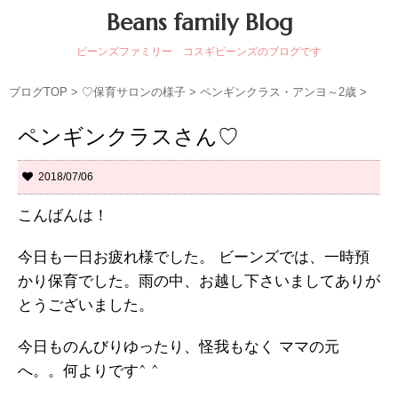
Beans family Blog
ビーンズファミリー コスギビーンズのブログです
ブログTOP
>
♡保育サロンの様子
>
ペンギンクラス・アンヨ～2歳
>
ペンギンクラスさん♡
2018/07/06
こんばんは！
今日も一日お疲れ様でした。 ビーンズでは、一時預
かり保育でした。雨の中、お越し下さいましてありが
とうございました。
今日ものんびりゆったり、怪我もなく ママの元
へ。。何よりです^ ^