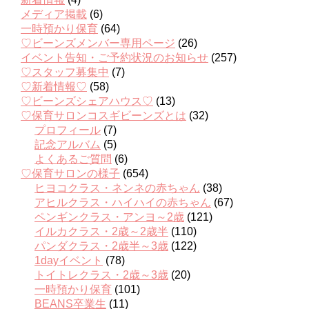
メディア掲載
(6)
一時預かり保育
(64)
♡ビーンズメンバー専用ページ
(26)
イベント告知・ご予約状況のお知らせ
(257)
♡スタッフ募集中
(7)
♡新着情報♡
(58)
♡ビーンズシェアハウス♡
(13)
♡保育サロンコスギビーンズとは
(32)
プロフィール
(7)
記念アルバム
(5)
よくあるご質問
(6)
♡保育サロンの様子
(654)
ヒヨコクラス・ネンネの赤ちゃん
(38)
アヒルクラス・ハイハイの赤ちゃん
(67)
ペンギンクラス・アンヨ～2歳
(121)
イルカクラス・2歳～2歳半
(110)
パンダクラス・2歳半～3歳
(122)
1dayイベント
(78)
トイトレクラス・2歳～3歳
(20)
一時預かり保育
(101)
BEANS卒業生
(11)