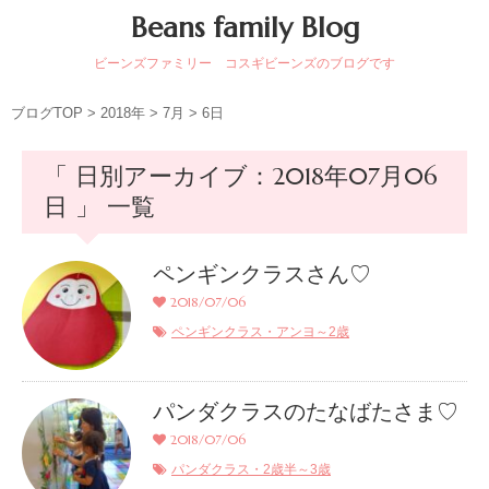
Beans family Blog
ビーンズファミリー コスギビーンズのブログです
ブログTOP
>
2018年
>
7月
>
6日
「 日別アーカイブ：2018年07月06
日 」 一覧
ペンギンクラスさん♡
2018/07/06
ペンギンクラス・アンヨ～2歳
パンダクラスのたなばたさま♡
2018/07/06
パンダクラス・2歳半～3歳