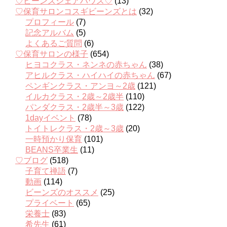
♡ビーンズシェアハウス♡
(13)
♡保育サロンコスギビーンズとは
(32)
プロフィール
(7)
記念アルバム
(5)
よくあるご質問
(6)
♡保育サロンの様子
(654)
ヒヨコクラス・ネンネの赤ちゃん
(38)
アヒルクラス・ハイハイの赤ちゃん
(67)
ペンギンクラス・アンヨ～2歳
(121)
イルカクラス・2歳～2歳半
(110)
パンダクラス・2歳半～3歳
(122)
1dayイベント
(78)
トイトレクラス・2歳～3歳
(20)
一時預かり保育
(101)
BEANS卒業生
(11)
♡ブログ
(518)
子育て禅語
(7)
動画
(114)
ビーンズのオススメ
(25)
プライベート
(65)
栄養士
(83)
希先生
(61)