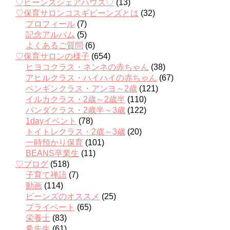
♡ビーンズシェアハウス♡
(13)
♡保育サロンコスギビーンズとは
(32)
プロフィール
(7)
記念アルバム
(5)
よくあるご質問
(6)
♡保育サロンの様子
(654)
ヒヨコクラス・ネンネの赤ちゃん
(38)
アヒルクラス・ハイハイの赤ちゃん
(67)
ペンギンクラス・アンヨ～2歳
(121)
イルカクラス・2歳～2歳半
(110)
パンダクラス・2歳半～3歳
(122)
1dayイベント
(78)
トイトレクラス・2歳～3歳
(20)
一時預かり保育
(101)
BEANS卒業生
(11)
♡ブログ
(518)
子育て禅語
(7)
動画
(114)
ビーンズのオススメ
(25)
プライベート
(65)
栄養士
(83)
希先生
(61)