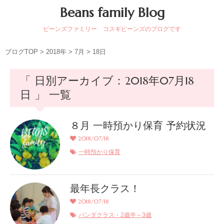
Beans family Blog
ビーンズファミリー コスギビーンズのブログです
ブログTOP
>
2018年
>
7月
>
18日
「 日別アーカイブ：2018年07月18
日 」 一覧
８月 一時預かり保育 予約状況
2018/07/18
一時預かり保育
最年長クラス！
2018/07/18
パンダクラス・2歳半～3歳