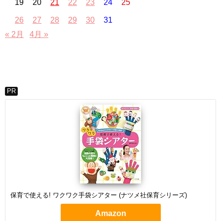
19
20
21
22
23
24
25
26
27
28
29
30
31
« 2月
4月 »
PR
保育で使える! ワクワク手袋シアター (ナツメ社保育シリーズ)
Amazon