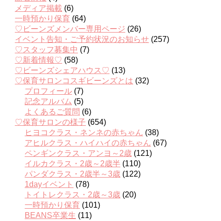
メディア掲載
(6)
一時預かり保育
(64)
♡ビーンズメンバー専用ページ
(26)
イベント告知・ご予約状況のお知らせ
(257)
♡スタッフ募集中
(7)
♡新着情報♡
(58)
♡ビーンズシェアハウス♡
(13)
♡保育サロンコスギビーンズとは
(32)
プロフィール
(7)
記念アルバム
(5)
よくあるご質問
(6)
♡保育サロンの様子
(654)
ヒヨコクラス・ネンネの赤ちゃん
(38)
アヒルクラス・ハイハイの赤ちゃん
(67)
ペンギンクラス・アンヨ～2歳
(121)
イルカクラス・2歳～2歳半
(110)
パンダクラス・2歳半～3歳
(122)
1dayイベント
(78)
トイトレクラス・2歳～3歳
(20)
一時預かり保育
(101)
BEANS卒業生
(11)