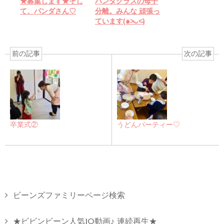
★募集します★そし
パンダクラスの母子
て、パンダさん♡
分離。みんな 頑張っ
ています(๑˃̵ᴗ˂̵)
前の記事
次の記事
卒業式②
うどんパーティー♡
ビーンズファミリーページ検索
★ビビンビーン人気10動画♪ 連続再生★