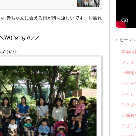
☺︎ 赤ちゃんに会える日が待ち遠しいです。お疲れ
子鉄ツアー(パンダクラス)の様子です＼＼\\٩( 'ω' )و //／／
ビーンズ
))/.:+
新着情
メディ
一時預
♡ビー
イベン
♡スタ
♡新着
♡ビー