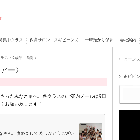
す
募集中クラス
保育サロンコスギビーンズ
一時預かり保育
会社案内
ラス・2歳半～3歳
>
ビーンズ
アー》
★ビビン
さったみなさまへ。各クラスのご案内メールは9日
しくお願い致します！
なさん、改めまして ありがとうござい