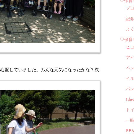
♡保育
プ
記
よ
♡保育
ヒ
ア
ペ
く心配していました。みんな元気になったかな？次
イル
パン
1d
トイ
一
BE