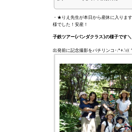
・★りえ先生が本日から産休に入ります
様でした！安産！
出発前に記念撮影をパチリンコ･:*+.\(( °ω° 