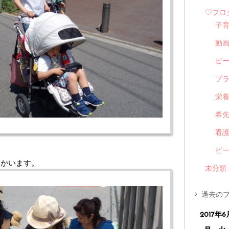
♡ブロ
子
動
ビ
プ
栄
希
看
ビ
向かいます。
未分類
過去のブ
2017年6