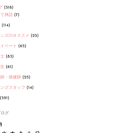
グ
(518)
育て禅語
(7)
画
(114)
ーンズのオススメ
(25)
ライベート
(65)
養士
(83)
先生
(61)
護師・保健師
(25)
ーンズスタッフ
(14)
(591)
ログ
月