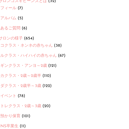
サロンコスギビーンズとは
(32)
ロフィール
(7)
念アルバム
(5)
くあるご質問
(6)
サロンの様子
(654)
ヨコクラス・ネンネの赤ちゃん
(38)
ヒルクラス・ハイハイの赤ちゃん
(67)
ンギンクラス・アンヨ～2歳
(121)
カクラス・2歳～2歳半
(110)
ダクラス・2歳半～3歳
(122)
ayイベント
(78)
トレクラス・2歳～3歳
(20)
時預かり保育
(101)
ANS卒業生
(11)