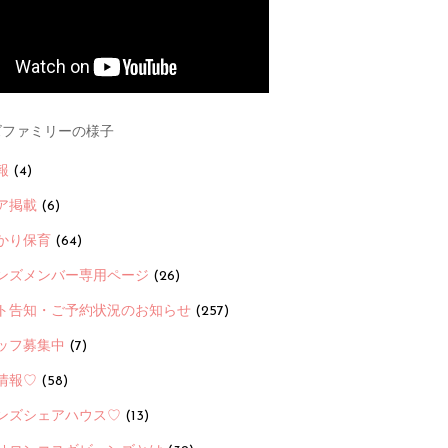
ファミリーの様子
報
(4)
ア掲載
(6)
かり保育
(64)
ンズメンバー専用ページ
(26)
ト告知・ご予約状況のお知らせ
(257)
ッフ募集中
(7)
情報♡
(58)
ンズシェアハウス♡
(13)