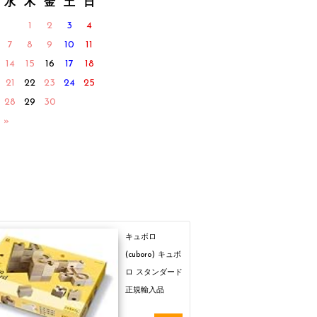
水
木
金
土
日
1
2
3
4
7
8
9
10
11
14
15
16
17
18
21
22
23
24
25
28
29
30
 »
キュボロ
(cuboro) キュボ
ロ スタンダード
正規輸入品