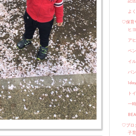
記
よ
♡保育
ヒ
ア
ペ
イル
パン
1d
トイ
一
BE
♡ブロ
子