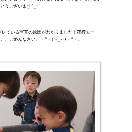
とうございます^_^
ブレている写真の原因がわかりました！夜行モー
ごめんなさい。・°°・(＞_＜)・°°・。