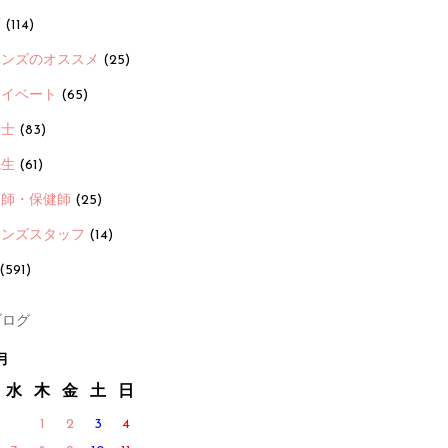
画
(114)
ーンズのオススメ
(25)
ライベート
(65)
養士
(83)
先生
(61)
護師・保健師
(25)
ーンズスタッフ
(14)
(591)
ログ
月
水
木
金
土
日
1
2
3
4