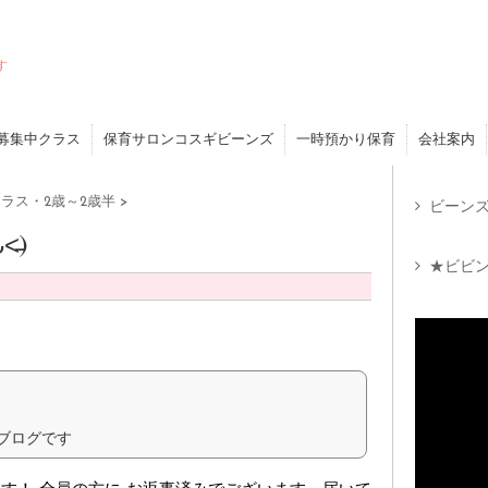
す
募集中クラス
保育サロンコスギビーンズ
一時預かり保育
会社案内
ラス・2歳～2歳半
>
ビーンズ
̵)
★ビビン
ブログです