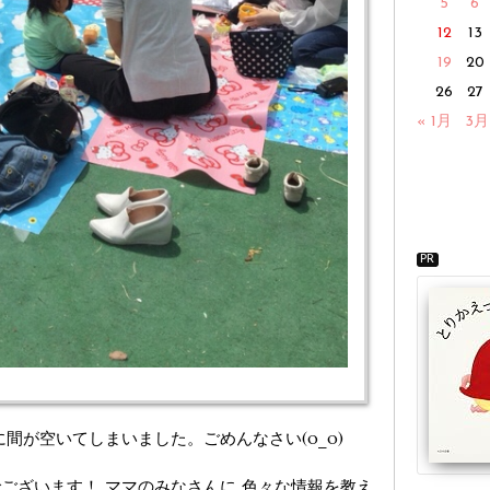
5
6
12
13
19
20
26
27
« 1月
3月
PR
間が空いてしまいました。ごめんなさい(o_o)
ございます！ ママのみなさんに 色々な情報を教え