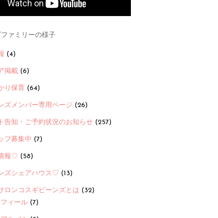
ファミリーの様子
報
(4)
ア掲載
(6)
かり保育
(64)
ンズメンバー専用ページ
(26)
ト告知・ご予約状況のお知らせ
(257)
ッフ募集中
(7)
情報♡
(58)
ンズシェアハウス♡
(13)
サロンコスギビーンズとは
(32)
ロフィール
(7)