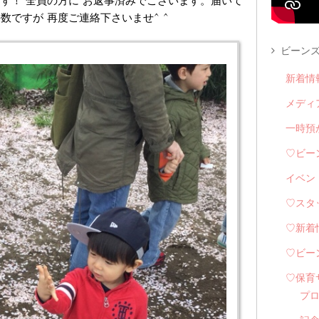
す！ 全員の方に お返事済みでございます。届いて
ですが 再度ご連絡下さいませ^ ^
ビーンズ
新着情
メディ
一時預
♡ビー
イベン
♡スタ
♡新着
♡ビー
♡保育
プ