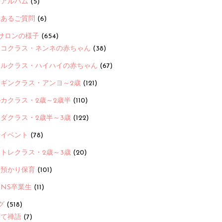
念アルバム
(5)
くあるご質問
(6)
サロンの様子
(654)
ヨコクラス・ネンネの赤ちゃん
(38)
ヒルクラス・ハイハイの赤ちゃん
(67)
ンギンクラス・アンヨ～2歳
(121)
カクラス・2歳～2歳半
(110)
ダクラス・2歳半～3歳
(122)
ayイベント
(78)
トレクラス・2歳～3歳
(20)
時預かり保育
(101)
ANS卒業生
(11)
グ
(518)
育て禅語
(7)