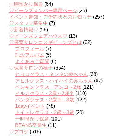
一時預かり保育
(64)
♡ビーンズメンバー専用ページ
(26)
イベント告知・ご予約状況のお知らせ
(257)
♡スタッフ募集中
(7)
♡新着情報♡
(58)
♡ビーンズシェアハウス♡
(13)
♡保育サロンコスギビーンズとは
(32)
プロフィール
(7)
記念アルバム
(5)
よくあるご質問
(6)
♡保育サロンの様子
(654)
ヒヨコクラス・ネンネの赤ちゃん
(38)
アヒルクラス・ハイハイの赤ちゃん
(67)
ペンギンクラス・アンヨ～2歳
(121)
イルカクラス・2歳～2歳半
(110)
パンダクラス・2歳半～3歳
(122)
1dayイベント
(78)
トイトレクラス・2歳～3歳
(20)
一時預かり保育
(101)
BEANS卒業生
(11)
♡ブログ
(518)