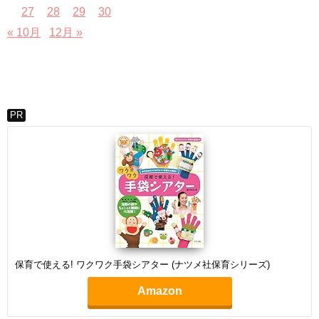
27
28
29
30
« 10月
12月 »
PR
保育で使える! ワクワク手袋シアター (ナツメ社保育シリーズ)
Amazon