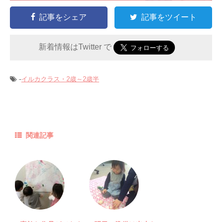
記事をシェア
記事をツイート
新着情報はTwitter で
-
イルカクラス・2歳～2歳半
関連記事