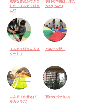
素敵な作品ができま
明日の準備は出来た
した。イルカ２組さ
かな( ^ω^ )
ん♡
イルカ１組さんもス
バルーン部。
タート！
コネる！の巻き(イ
雨だれポッタン♪
ルカクラス)