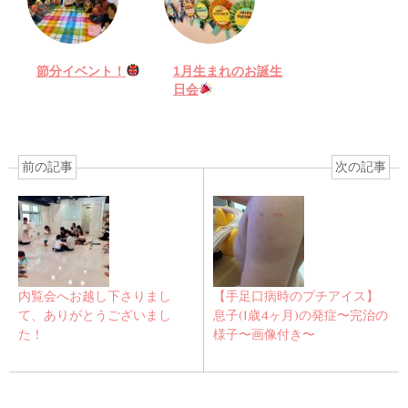
節分イベント！
1月生まれのお誕生
日会
前の記事
次の記事
内覧会へお越し下さりまし
【手足口病時のプチアイス】
て、ありがとうございまし
息子(1歳4ヶ月)の発症〜完治の
た！
様子〜画像付き〜