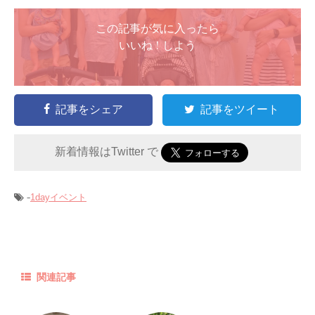
この記事が気に入ったら
いいね ! しよう
記事をシェア
記事をツイート
新着情報はTwitter で
-
1dayイベント
関連記事