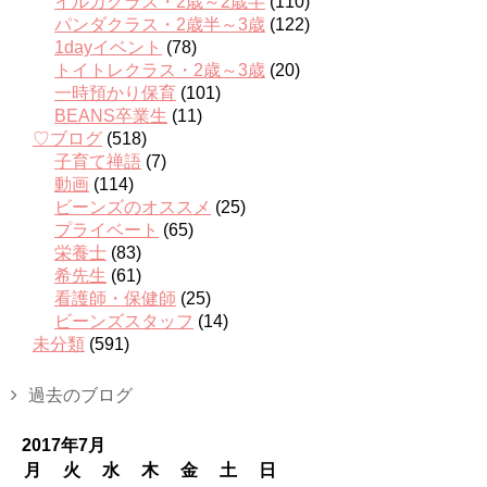
イルカクラス・2歳～2歳半
(110)
パンダクラス・2歳半～3歳
(122)
1dayイベント
(78)
トイトレクラス・2歳～3歳
(20)
一時預かり保育
(101)
BEANS卒業生
(11)
♡ブログ
(518)
子育て禅語
(7)
動画
(114)
ビーンズのオススメ
(25)
プライベート
(65)
栄養士
(83)
希先生
(61)
看護師・保健師
(25)
ビーンズスタッフ
(14)
未分類
(591)
過去のブログ
2017年7月
月
火
水
木
金
土
日