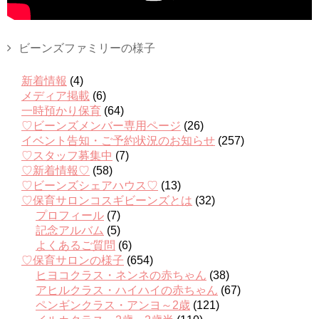
ビーンズファミリーの様子
新着情報
(4)
メディア掲載
(6)
一時預かり保育
(64)
♡ビーンズメンバー専用ページ
(26)
イベント告知・ご予約状況のお知らせ
(257)
♡スタッフ募集中
(7)
♡新着情報♡
(58)
♡ビーンズシェアハウス♡
(13)
♡保育サロンコスギビーンズとは
(32)
プロフィール
(7)
記念アルバム
(5)
よくあるご質問
(6)
♡保育サロンの様子
(654)
ヒヨコクラス・ネンネの赤ちゃん
(38)
アヒルクラス・ハイハイの赤ちゃん
(67)
ペンギンクラス・アンヨ～2歳
(121)