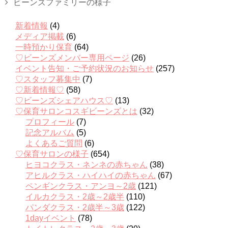
ビーンズファミリーの様子
新着情報
(4)
メディア掲載
(6)
一時預かり保育
(64)
♡ビーンズメンバー専用ページ
(26)
イベント告知・ご予約状況のお知らせ
(257)
♡スタッフ募集中
(7)
♡新着情報♡
(58)
♡ビーンズシェアハウス♡
(13)
♡保育サロンコスギビーンズとは
(32)
プロフィール
(7)
記念アルバム
(5)
よくあるご質問
(6)
♡保育サロンの様子
(654)
ヒヨコクラス・ネンネの赤ちゃん
(38)
アヒルクラス・ハイハイの赤ちゃん
(67)
ペンギンクラス・アンヨ～2歳
(121)
イルカクラス・2歳～2歳半
(110)
パンダクラス・2歳半～3歳
(122)
1dayイベント
(78)