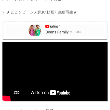
★ビビンビーン人気10動画♪ 連続再生★