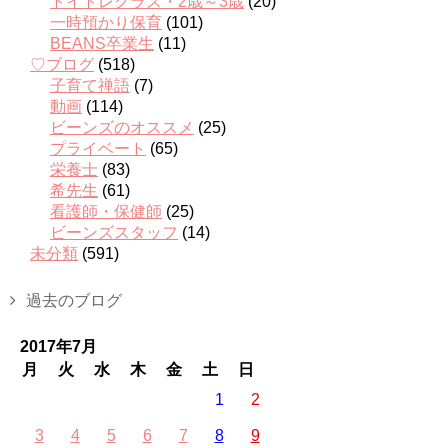
トイトレクラス・2歳～3歳
(20)
一時預かり保育
(101)
BEANS卒業生
(11)
♡ブログ
(518)
子育て禅語
(7)
動画
(114)
ビーンズのオススメ
(25)
プライベート
(65)
栄養士
(83)
希先生
(61)
看護師・保健師
(25)
ビーンズスタッフ
(14)
未分類
(591)
過去のブログ
2017年7月
月
火
水
木
金
土
日
1
2
3
4
5
6
7
8
9